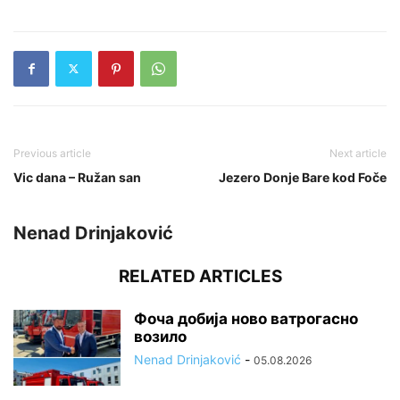
Previous article
Next article
Vic dana – Ružan san
Jezero Donje Bare kod Foče
Nenad Drinjaković
RELATED ARTICLES
Фоча добија ново ватрогасно
возило
Nenad Drinjaković
-
05.08.2026