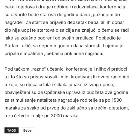
baka i djedova i druge rodbine i radoznalaca, konferenciju
su otvorile bede starosti do godinu dana „puzanjem do
nagrade“. Za start se prijavilo dedsetak beba, ali ih dobar
dio nije uopšte startovalo sa cilja ne znajući o čemu se radi
iako su zdušno bodreni od svojih pratilaca. Pobijedio je
Stefan Lukić, sa nepunih godinu dana starosti. I njemu je
pripala simpatična , bebama prikladna nagrada.
Pod tačkom „razno“ učesnici konferencije i njihovi pratioci
uz to što su prisustvovali i mini kreativnoj likovnoj radionici
u kojoj su djeca crtala i slikala junake iz svog opusa,
obaviješteni su da Opštinska uprava iz budžeta ove godine
za stimulisanje nataliteta nagrađuje roditelje sa po 1500
maraka za svako od prvog do zaključno sa trećim djetetom,
a za četvrto i dalje po 3000 maraka.
TAGS
Bebe