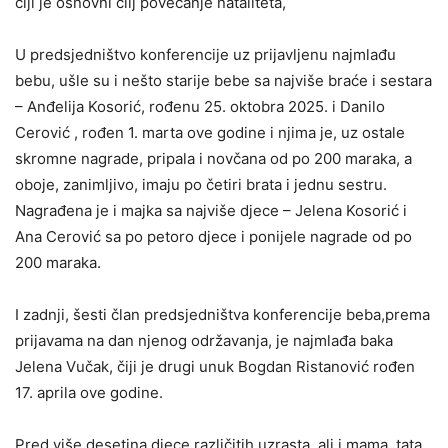
čiji je osnovni cilj povećanje nataliteta,
U predsjedništvo konferencije uz prijavljenu najmlađu
bebu, ušle su i nešto starije bebe sa najviše braće i sestara
– Anđelija Kosorić, rođenu 25. oktobra 2025. i Danilo
Cerović , rođen 1. marta ove godine i njima je, uz ostale
skromne nagrade, pripala i novčana od po 200 maraka, a
oboje, zanimljivo, imaju po četiri brata i jednu sestru.
Nagrađena je i majka sa najviše djece – Jelena Kosorić i
Ana Cerović sa po petoro djece i ponijele nagrade od po
200 maraka.
I zadnji, šesti član predsjedništva konferencije beba,prema
prijavama na dan njenog održavanja, je najmlađa baka
Jelena Vučak, čiji je drugi unuk Bogdan Ristanović rođen
17. aprila ove godine.
Pred više desetina djece različitih uzrasta, ali i mama, tata,