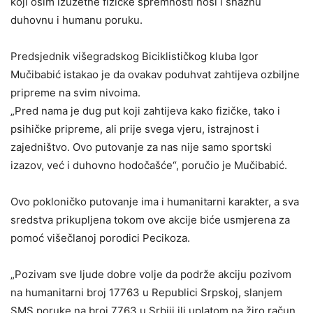
koji osim izuzetne fizičke spremnosti nosi i snažnu
duhovnu i humanu poruku.
Predsjednik višegradskog Biciklističkog kluba Igor
Mučibabić istakao je da ovakav poduhvat zahtijeva ozbiljne
pripreme na svim nivoima.
„Pred nama je dug put koji zahtijeva kako fizičke, tako i
psihičke pripreme, ali prije svega vjeru, istrajnost i
zajedništvo. Ovo putovanje za nas nije samo sportski
izazov, već i duhovno hodočašće“, poručio je Mučibabić.
Ovo pokloničko putovanje ima i humanitarni karakter, a sva
sredstva prikupljena tokom ove akcije biće usmjerena za
pomoć višečlanoj porodici Pecikoza.
„Pozivam sve ljude dobre volje da podrže akciju pozivom
na humanitarni broj 17763 u Republici Srpskoj, slanjem
SMS poruke na broj 7763 u Srbiji ili uplatom na žiro račun