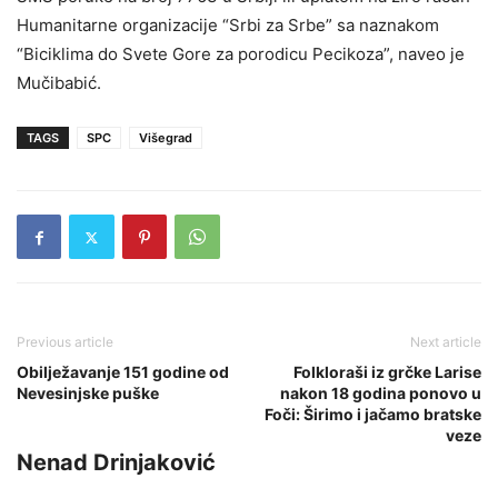
Humanitarne organizacije “Srbi za Srbe” sa naznakom
“Biciklima do Svete Gore za porodicu Pecikoza”, naveo je
Mučibabić.
TAGS
SPC
Višegrad
Previous article
Next article
Obilježavanje 151 godine od
Folkloraši iz grčke Larise
Nevesinjske puške
nakon 18 godina ponovo u
Foči: Širimo i jačamo bratske
veze
Nenad Drinjaković