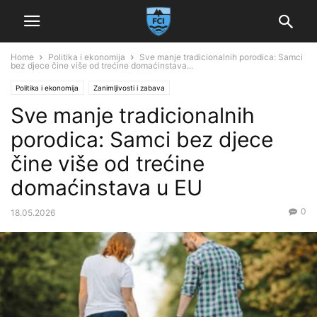
Home
Politika i ekonomija
Sve manje tradicionalnih porodica: Samci
bez djece čine više od trećine domaćinstava...
Politika i ekonomija
Zanimljivosti i zabava
Sve manje tradicionalnih
porodica: Samci bez djece
čine više od trećine
domaćinstava u EU
0
18.05.2026