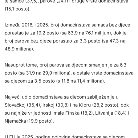
je samce (37,5), parove (24,1) i druge vrste domaćinstava
(15,1 posto).
Između 2016. i 2025. broj domaćinstava samaca bez djece
porastao je za 19,2 posto (sa 63,9 na 76,1 milijun), dok je
broj parova bez djece porastao za 3,3 posto (sa 47,3 na
48,9 miliona).
Nasuprot tome, broj parova sa djecom smanjen je za 6,3
posto (sa 31,9 na 29,9 miliona), a ostale vrste domaćinstava
sa djecom za 3,5 posto (s 11,8 na 11,4 miliona).
Najveći udio domaćinstava sa djecom zabilježen je u
Slovačkoj (35,4), Irskoj (30,8) i na Kipru (28,2 posto), dok
su najniže vrijednosti imale Finska (18,2), Litvanija (18,4) i
Njemačka (19,9 posto).
U EU je 2025. godine polovina domaćinstava sa djecom