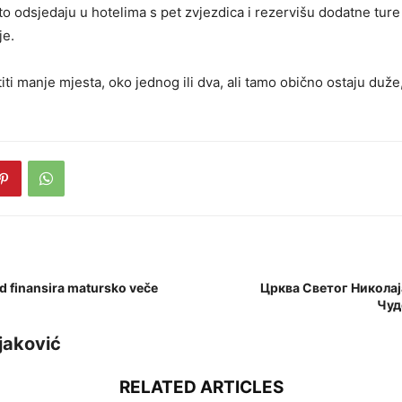
sto odsjedaju u hotelima s pet zvjezdica i rezervišu dodatne ture k
je.
iti manje mjesta, oko jednog ili dva, ali tamo obično ostaju duže
d finansira matursko veče
Црква Светог Никола
Чуд
jaković
RELATED ARTICLES