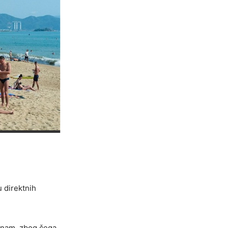
 direktnih
etnam, zbog čega