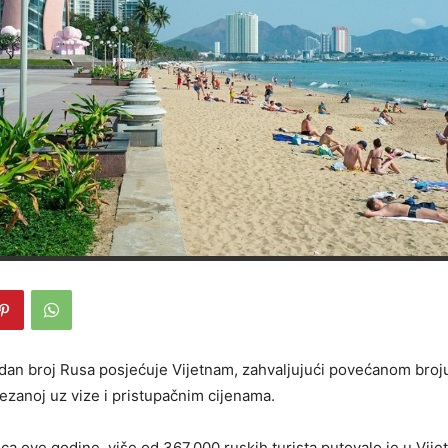
an broj Rusa posjećuje Vijetnam, zahvaljujući povećanom broju
 vezanoj uz vize i pristupačnim cijenama.
eca ove godine, više od 367.000 ruskih turista putovalo je u Vij