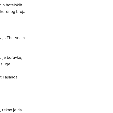
nih hotelskih
rekordnog broja
avlja The Anam
ulje boravke,
usluge.
 Tajlanda,
 rekao je da