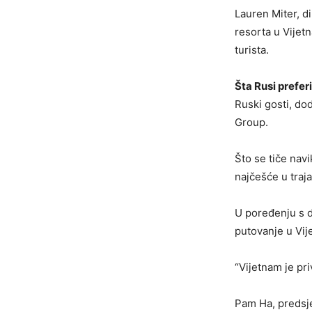
Lauren Miter, d
resorta u Vijet
turista.
Šta Rusi prefer
Ruski gosti, do
Group.
Što se tiče navi
najčešće u traj
U poređenju s d
putovanje u Vije
“Vijetnam je pri
Pam Ha, predsje