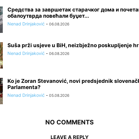
Средства за завршетак старачког дома и почет
обалоутврда повећали буџет...
Nenad Drinjaković
-
06.08.2026
Suša prži usjeve u BiH, neizbježno poskupljenje h
Nenad Drinjaković
-
06.08.2026
Ko je Zoran Stevanović, novi predsjednik slovena
Parlamenta?
Nenad Drinjaković
-
05.08.2026
NO COMMENTS
LEAVE A REPLY