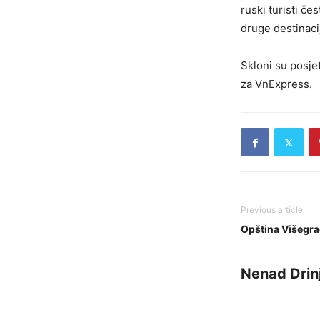
ruski turisti če
druge destinaci
Skloni su posjet
za VnExpress.
Previous article
Opština Višegra
Nenad Drin