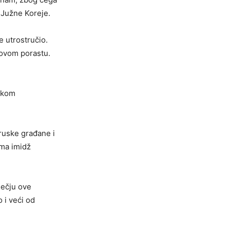
i Južne Koreje.
e utrostručio.
i ovom porastu.
jakom
ruske građane i
ima imidž
sečju ove
 i veći od