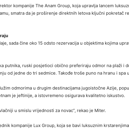
irektor kompanije The Anam Group, koja upravlja lancem luksuz
namu, smatra da je proširenje direktnih letova ključni pokretač 
iraju
daje, sada čine oko 15 odsto rezervacija u objektima kojima upr
ka putnika, ruski posjetioci obično preferiraju odmor na plaži i d
anju od jedne do tri sedmice. Takođe troše puno na hranu i spa 
užim odmorima u drugim destinacijama jugoistočne Azije, poput
tnam je jeftinije, a istovremeno osigurava kvalitetno iskustvo.
vlačniji u smislu vrijednosti za novac”, rekao je Miter.
dnik kompanije Lux Group, koja se bavi luksuznim krstarenjima,