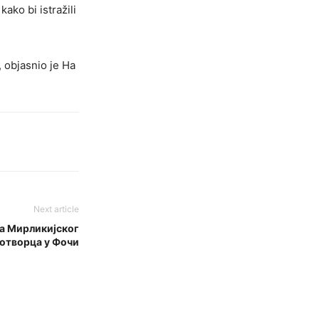
ako bi istražili
, objasnio je Ha
Next article
ја Мирликијског
отворца у Фочи