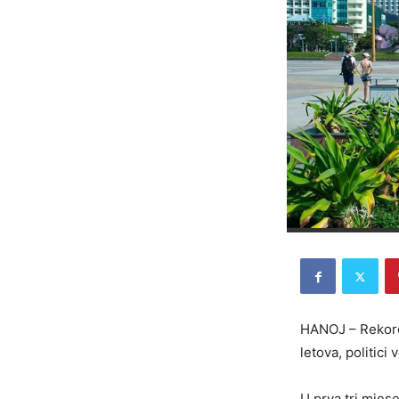
HANOJ – Rekord
letova, politici
U prva tri mjes