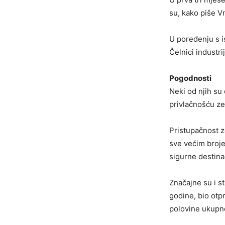
su, kako piše V
U poređenju s i
Čelnici industri
Pogodnosti
Neki od njih su
privlačnošću ze
Pristupačnost z
sve većim broje
sigurne destina
Značajne su i s
godine, bio otpr
polovine ukupno