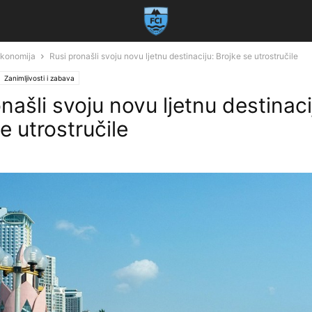
 ekonomija
Rusi pronašli svoju novu ljetnu destinaciju: Brojke se utrostručile
Zanimljivosti i zabava
našli svoju novu ljetnu destinaci
e utrostručile