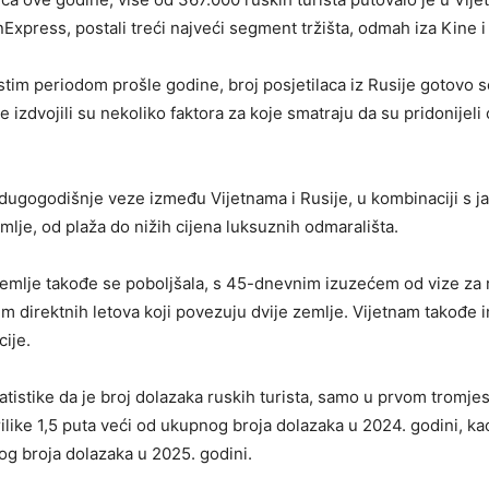
nExpress, postali treći najveći segment tržišta, odmah iza Kine 
stim periodom prošle godine, broj posjetilaca iz Rusije gotovo s
je izdvojili su nekoliko faktora za koje smatraju da su pridonijel
 dugogodišnje veze između Vijetnama i Rusije, u kombinaciji s 
mlje, od plaža do nižih cijena luksuznih odmarališta.
emlje takođe se poboljšala, s 45-dnevnim izuzećem od vize za 
m direktnih letova koji povezuju dvije zemlje. Vijetnam takođe 
cije.
tatistike da je broj dolazaka ruskih turista, samo u prvom tromje
ilike 1,5 puta veći od ukupnog broja dolazaka u 2024. godini, kao
g broja dolazaka u 2025. godini.