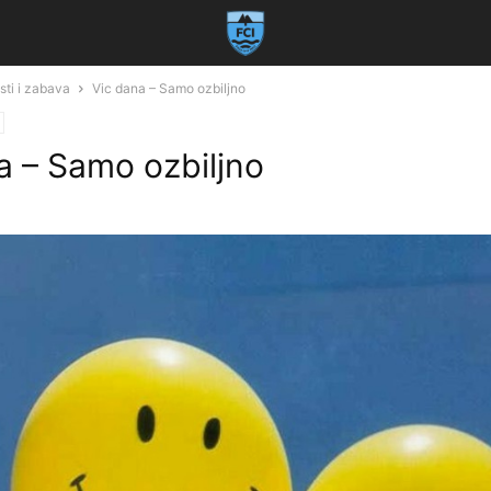
sti i zabava
Vic dana – Samo ozbiljno
a – Samo ozbiljno