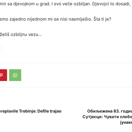
in sa djevojkom u grad. I svo veče ozbiljan. Djevojci to dosadi, 
 smo zajedno nijednom mi se nisi nasmiješio. Šta ti je?
 želiš ozbiljnu vezu…
replavile Trebinje: Defile trajao
Обиљежена 83. годи
Сутјесци: Чувати слобо
јунак