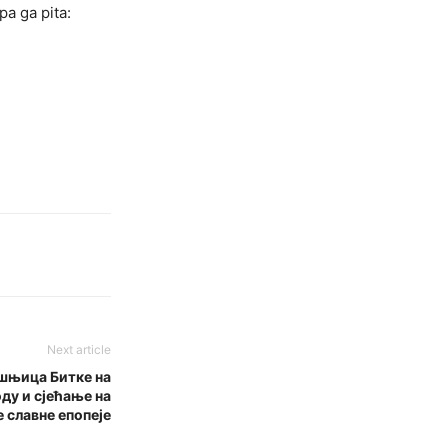
pa ga pita:
Next article
шњица Битке на
ду и сјећање на
е славне епопеје