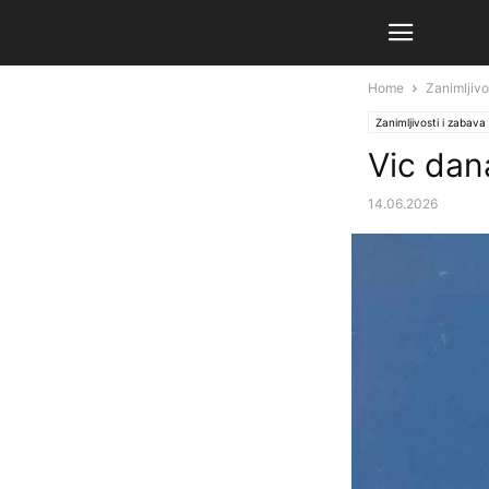
Home
Zanimljivo
Zanimljivosti i zabava
Vic dan
14.06.2026