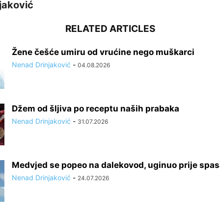
jaković
RELATED ARTICLES
Žene češće umiru od vrućine nego muškarci
Nenad Drinjaković
-
04.08.2026
Džem od šljiva po receptu naših prabaka
Nenad Drinjaković
-
31.07.2026
Medvjed se popeo na dalekovod, uginuo prije spa
Nenad Drinjaković
-
24.07.2026