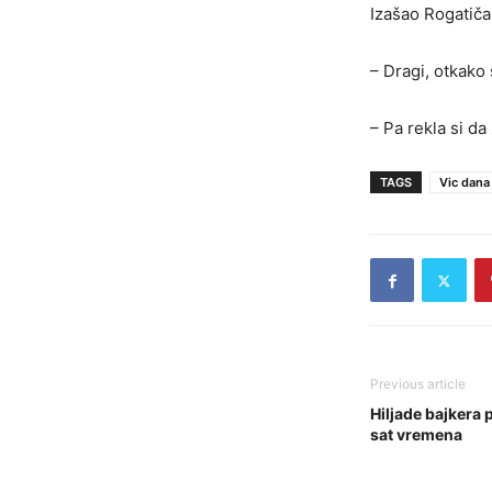
Izašao Rogatičan
– Dragi, otkako
– Pa rekla si da
TAGS
Vic dana
Previous article
Hiljade bajkera p
sat vremena