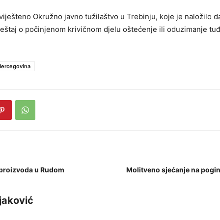
ješteno Okružno javno tužilaštvo u Trebinju, koje je naložilo da
ještaj o počinjenom krivičnom djelu oštećenje ili oduzimanje tuđ
Hercegovina
proizvoda u Rudom
Molitveno sjećanje na poginu
jaković