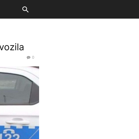
vozila
0