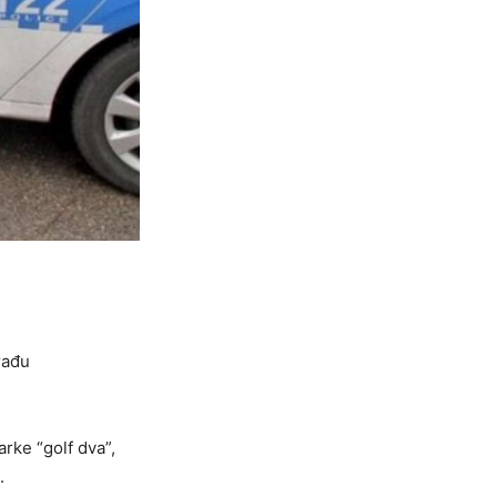
rađu
arke “golf dva”,
.