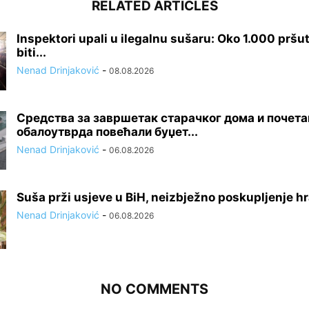
RELATED ARTICLES
Inspektori upali u ilegalnu sušaru: Oko 1.000 pršut
biti...
Nenad Drinjaković
-
08.08.2026
Средства за завршетак старачког дома и почет
обалоутврда повећали буџет...
Nenad Drinjaković
-
06.08.2026
Suša prži usjeve u BiH, neizbježno poskupljenje h
Nenad Drinjaković
-
06.08.2026
NO COMMENTS