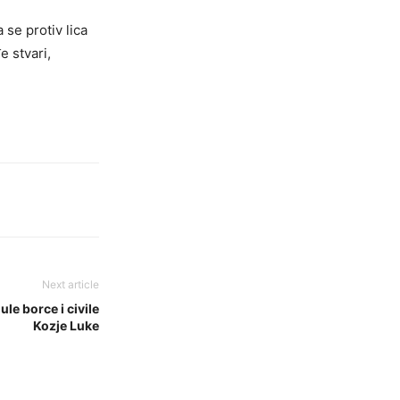
 se protiv lica
e stvari,
Next article
le borce i civile
Kozje Luke