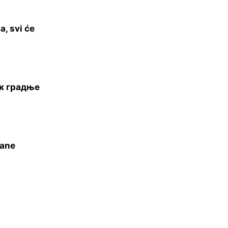
a, svi će
ак градње
rane