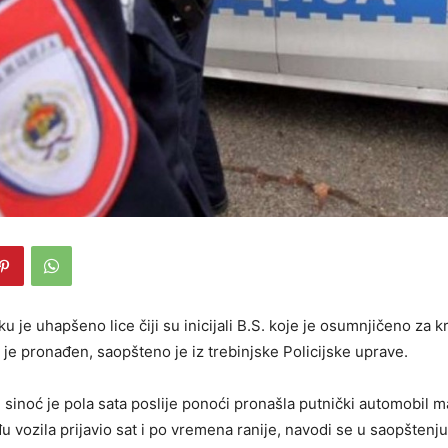
 je uhapšeno lice čiji su inicijali B.S. koje je osumnjičeno za k
 je pronađen, saopšteno je iz trebinjske Policijske uprave.
 sinoć je pola sata poslije ponoći pronašla putnički automobil m
đu vozila prijavio sat i po vremena ranije, navodi se u saopštenju