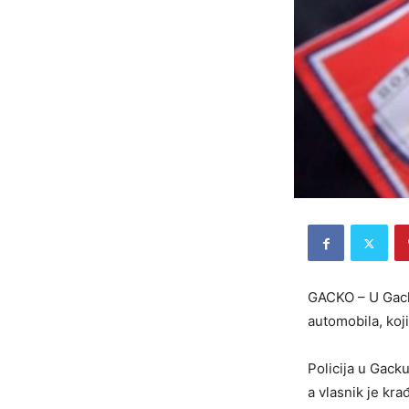
GACKO – U Gacku
automobila, koji
Policija u Gacku
a vlasnik je kra