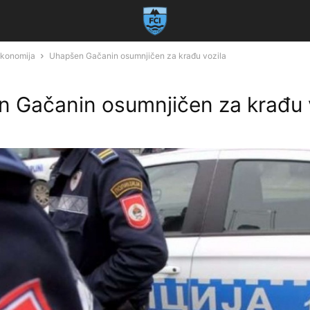
 ekonomija
Uhapšen Gačanin osumnjičen za krađu vozila
 Gačanin osumnjičen za krađu 