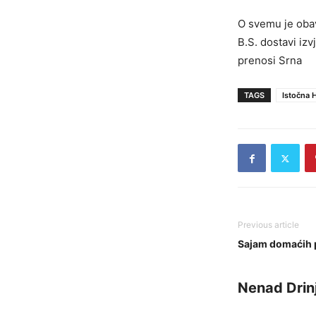
O svemu je obavi
B.S. dostavi izv
prenosi Srna
TAGS
Istočna 
Previous article
Sajam domaćih 
Nenad Drin