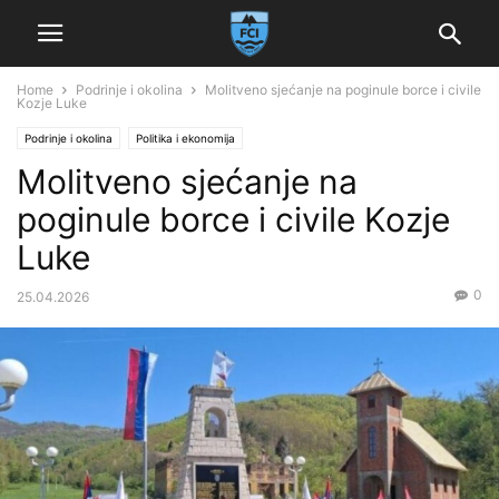
Home
Podrinje i okolina
Molitveno sjećanje na poginule borce i civile
Kozje Luke
Podrinje i okolina
Politika i ekonomija
Molitveno sjećanje na
poginule borce i civile Kozje
Luke
0
25.04.2026