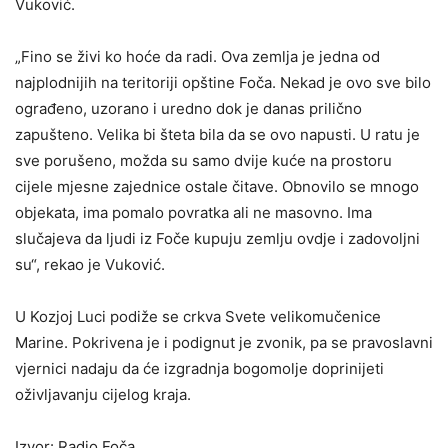
Vuković.
„Fino se živi ko hoće da radi. Ova zemlja je jedna od
najplodnijih na teritoriji opštine Foča. Nekad je ovo sve bilo
ograđeno, uzorano i uredno dok je danas prilično
zapušteno. Velika bi šteta bila da se ovo napusti. U ratu je
sve porušeno, možda su samo dvije kuće na prostoru
cijele mjesne zajednice ostale čitave. Obnovilo se mnogo
objekata, ima pomalo povratka ali ne masovno. Ima
slučajeva da ljudi iz Foče kupuju zemlju ovdje i zadovoljni
su“, rekao je Vuković.
U Kozjoj Luci podiže se crkva Svete velikomučenice
Marine. Pokrivena je i podignut je zvonik, pa se pravoslavni
vjernici nadaju da će izgradnja bogomolje doprinijeti
oživljavanju cijelog kraja.
Izvor: Radio Foča