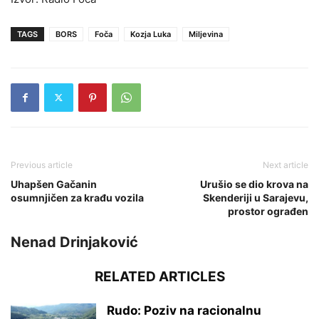
TAGS
BORS
Foča
Kozja Luka
Miljevina
Previous article
Next article
Uhapšen Gačanin
Urušio se dio krova na
osumnjičen za krađu vozila
Skenderiji u Sarajevu,
prostor ograđen
Nenad Drinjaković
RELATED ARTICLES
Rudo: Poziv na racionalnu