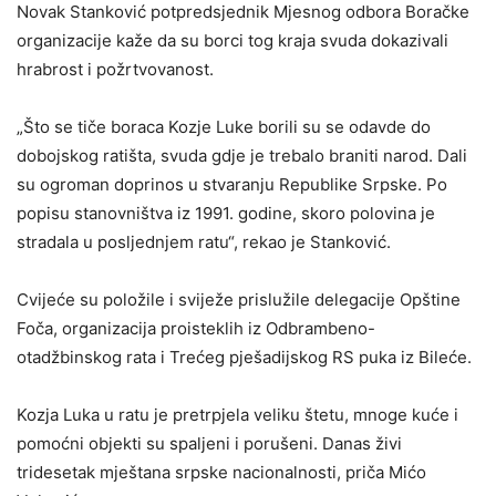
Novak Stanković potpredsjednik Mjesnog odbora Boračke
organizacije kaže da su borci tog kraja svuda dokazivali
hrabrost i požrtvovanost.
„Što se tiče boraca Kozje Luke borili su se odavde do
dobojskog ratišta, svuda gdje je trebalo braniti narod. Dali
su ogroman doprinos u stvaranju Republike Srpske. Po
popisu stanovništva iz 1991. godine, skoro polovina je
stradala u posljednjem ratu“, rekao je Stanković.
Cvijeće su položile i sviježe prislužile delegacije Opštine
Foča, organizacija proisteklih iz Odbrambeno-
otadžbinskog rata i Trećeg pješadijskog RS puka iz Bileće.
Kozja Luka u ratu je pretrpjela veliku štetu, mnoge kuće i
pomoćni objekti su spaljeni i porušeni. Danas živi
tridesetak mještana srpske nacionalnosti, priča Mićo