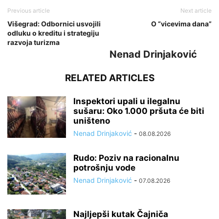
Previous article
Next article
Višegrad: Odbornici usvojili
O “vicevima dana”
odluku o kreditu i strategiju
razvoja turizma
Nenad Drinjaković
RELATED ARTICLES
Inspektori upali u ilegalnu
sušaru: Oko 1.000 pršuta će biti
uništeno
Nenad Drinjaković
-
08.08.2026
Rudo: Poziv na racionalnu
potrošnju vode
Nenad Drinjaković
-
07.08.2026
Najljepši kutak Čajniča