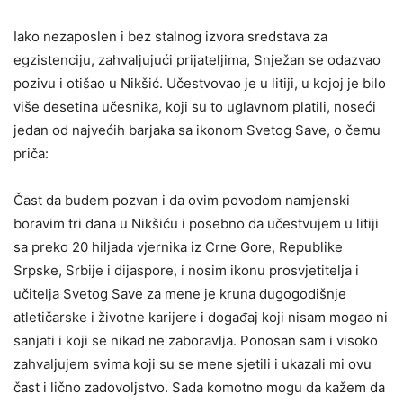
Iako nezaposlen i bez stalnog izvora sredstava za
egzistenciju, zahvaljujući prijateljima, Snježan se odazvao
pozivu i otišao u Nikšić. Učestvovao je u litiji, u kojoj je bilo
više desetina učesnika, koji su to uglavnom platili, noseći
jedan od najvećih barjaka sa ikonom Svetog Save, o čemu
priča:
Čast da budem pozvan i da ovim povodom namjenski
boravim tri dana u Nikšiću i posebno da učestvujem u litiji
sa preko 20 hiljada vjernika iz Crne Gore, Republike
Srpske, Srbije i dijaspore, i nosim ikonu prosvjetitelja i
učitelja Svetog Save za mene je kruna dugogodišnje
atletičarske i životne karijere i događaj koji nisam mogao ni
sanjati i koji se nikad ne zaboravlja. Ponosan sam i visoko
zahvaljujem svima koji su se mene sjetili i ukazali mi ovu
čast i lično zadovoljstvo. Sada komotno mogu da kažem da