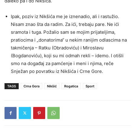
daleko pa i do Nikšića.
Ipak, poziv iz Nikšića me je iznenadio, ali i rastužio.
Nisam znao šta da radim. Za ići, trebaju pare. Ne ići
sramota i tuga. Požalio sam se mojim prijateljima,
pratiocima i „donatorima“ u nekim ranijim odlascima na
takmičenja – Ratku (Obradoviću) i Miroslavu
(Bogdanoviću), koji su mi odmah rekli – idemo. I otišli
smo na događaj za pamćenje i meni i njima, reče
Snježan po povratku iz Nikšića i Crne Gore.
TAGS
Crna Gora
Nikšić
Rogatica
Sport