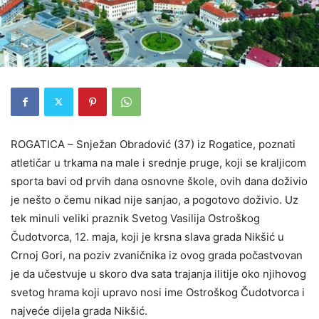
ROGATICA – Snježan Obradović (37) iz Rogatice, poznati
atletičar u trkama na male i srednje pruge, koji se kraljicom
sporta bavi od prvih dana osnovne škole, ovih dana doživio
je nešto o čemu nikad nije sanjao, a pogotovo doživio. Uz
tek minuli veliki praznik Svetog Vasilija Ostroškog
Čudotvorca, 12. maja, koji je krsna slava grada Nikšić u
Crnoj Gori, na poziv zvaničnika iz ovog grada počastvovan
je da učestvuje u skoro dva sata trajanja ilitije oko njihovog
svetog hrama koji upravo nosi ime Ostroškog Čudotvorca i
najveće dijela grada Nikšić.