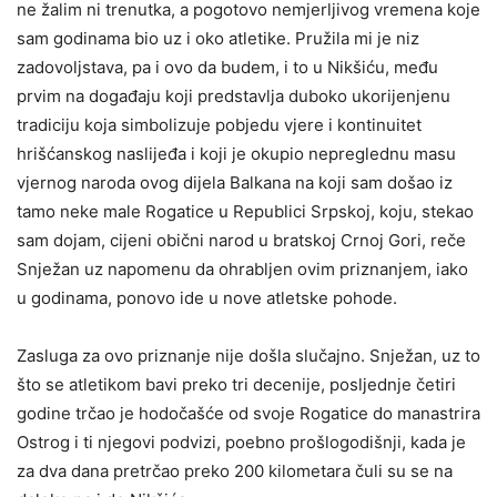
ne žalim ni trenutka, a pogotovo nemjerljivog vremena koje
sam godinama bio uz i oko atletike. Pružila mi je niz
zadovoljstava, pa i ovo da budem, i to u Nikšiću, među
prvim na događaju koji predstavlja duboko ukorijenjenu
tradiciju koja simbolizuje pobjedu vjere i kontinuitet
hrišćanskog naslijeđa i koji je okupio nepreglednu masu
vjernog naroda ovog dijela Balkana na koji sam došao iz
tamo neke male Rogatice u Republici Srpskoj, koju, stekao
sam dojam, cijeni obični narod u bratskoj Crnoj Gori, reče
Snježan uz napomenu da ohrabljen ovim priznanjem, iako
u godinama, ponovo ide u nove atletske pohode.
Zasluga za ovo priznanje nije došla slučajno. Snježan, uz to
što se atletikom bavi preko tri decenije, posljednje četiri
godine trčao je hodočašće od svoje Rogatice do manastrira
Ostrog i ti njegovi podvizi, poebno prošlogodišnji, kada je
za dva dana pretrčao preko 200 kilometara čuli su se na