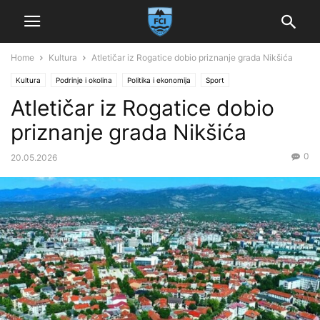
Home
Kultura
Atletičar iz Rogatice dobio priznanje grada Nikšića
Kultura
Podrinje i okolina
Politika i ekonomija
Sport
Atletičar iz Rogatice dobio
priznanje grada Nikšića
0
20.05.2026