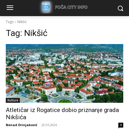
Tags
Nikšić
Tag:
Nikšić
Kultura
Atletičar iz Rogatice dobio priznanje grada
Nikšića
Nenad Drinjaković
-
20.05.2026
0