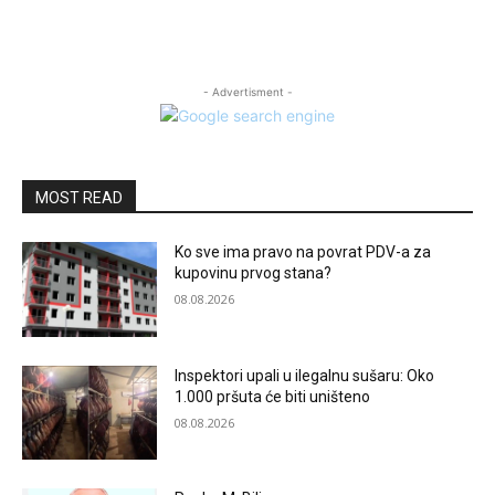
- Advertisment -
MOST READ
Ko sve ima pravo na povrat PDV-a za
kupovinu prvog stana?
08.08.2026
Inspektori upali u ilegalnu sušaru: Oko
1.000 pršuta će biti uništeno
08.08.2026