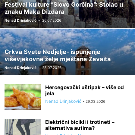
Festival kulture “Slovo Gorčina”: Stolac u
znaku Maka Dizdara
Nenad Drinjaković
-
26.07.2026
Crkva Svete Nedjelje- ispunjenje
viševjekovne želje mještana Zavaita
Nenad Drinjaković
-
23.07.2026
Hercegovački uštipak – više od
jela
Nenad Drinjaković
-
29.03.2026
Električni bicikli i trotineti –
alternativa autima?