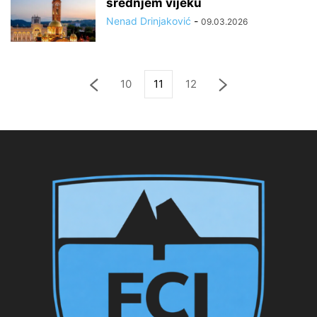
srednjem vijeku
Nenad Drinjaković
-
09.03.2026
10
11
12