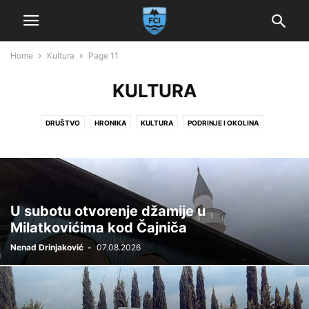
Home
Kultura
Page 11
KULTURA
DRUŠTVO
HRONIKA
KULTURA
PODRINJE I OKOLINA
POLITIKA I EKONOMIJA
SERVIS
SPORT
ZANIMLJIVOSTI I ZABAVA
U subotu otvorenje džamije u
Milatkovićima kod Čajniča
Nenad Drinjaković
-
07.08.2026