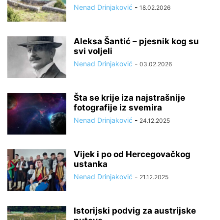
Nenad Drinjaković
-
18.02.2026
Aleksa Šantić – pjesnik kog su
svi voljeli
Nenad Drinjaković
-
03.02.2026
Šta se krije iza najstrašnije
fotografije iz svemira
Nenad Drinjaković
-
24.12.2025
Vijek i po od Hercegovačkog
ustanka
Nenad Drinjaković
-
21.12.2025
Istorijski podvig za austrijske