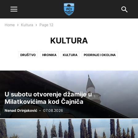
Home
Kultura
Page 12
KULTURA
DRUŠTVO
HRONIKA
KULTURA
PODRINJE I OKOLINA
POLITIKA I EKONOMIJA
SERVIS
SPORT
ZANIMLJIVOSTI I ZABAVA
U subotu otvorenje džamije u
Milatkovićima kod Čajniča
Nenad Drinjaković
-
07.08.2026