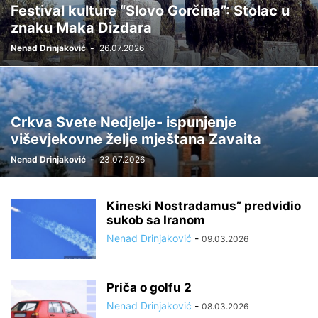
Festival kulture “Slovo Gorčina”: Stolac u
znaku Maka Dizdara
Nenad Drinjaković
-
26.07.2026
Crkva Svete Nedjelje- ispunjenje
viševjekovne želje mještana Zavaita
Nenad Drinjaković
-
23.07.2026
Kineski Nostradamus” predvidio
sukob sa Iranom
Nenad Drinjaković
-
09.03.2026
Priča o golfu 2
Nenad Drinjaković
-
08.03.2026