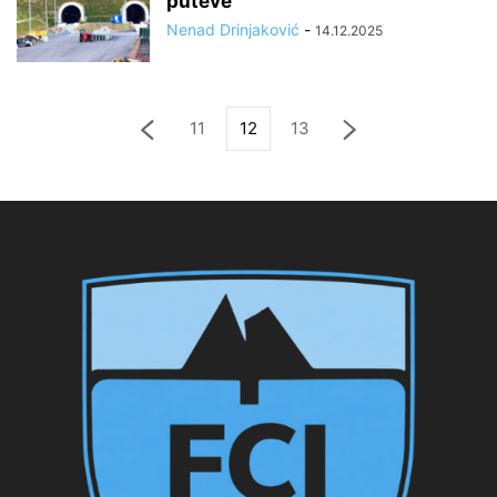
puteve
Nenad Drinjaković
-
14.12.2025
11
12
13