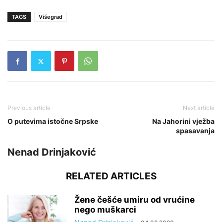
TAGS
Višegrad
Previous article
Next article
O putevima istočne Srpske
Na Jahorini vježba
spasavanja
Nenad Drinjaković
RELATED ARTICLES
Žene češće umiru od vrućine
nego muškarci