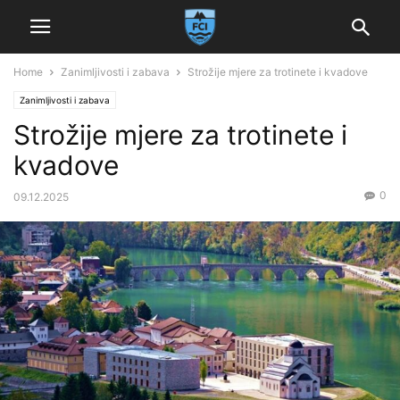
Home
Zanimljivosti i zabava
Strožije mjere za trotinete i kvadove
Zanimljivosti i zabava
Strožije mjere za trotinete i
kvadove
0
09.12.2025