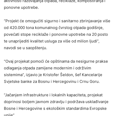
aktivnosti razdvajanja otpada, reciklaže, kompostiranja i
ponovne upotrebe.
“Projekt će omogućiti sigurno i sanitarno zbrinjavanje više
od 420.000 tona komunalnog čvrstog otpada godišnje,
povećati stope reciklaže i ponovne upotrebe na 20 posto
te unaprijediti kvalitet usluga za više od milion ljudi”,
navodi se u saopštenju.
“Ovaj projekat pomoći će opštinama da nesigurne prakse
odlaganja otpada zamijene modernim i održivim
sistemima”, izjavio je Kristofer Šeldon, šef Kancelarije
Svjetske banke za Bosnu i Hercegovinu i Crnu Goru.
“Jačanjem infrastrukture i lokalnih kapaciteta, projekat
doprinosi boljem javnom zdravlju i podržava usklađivanje
Bosne i Hercegovine s ekološkim standardima Evropske
unije”.