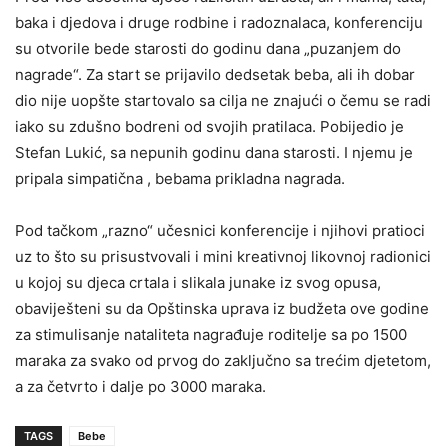
baka i djedova i druge rodbine i radoznalaca, konferenciju
su otvorile bede starosti do godinu dana „puzanjem do
nagrade“. Za start se prijavilo dedsetak beba, ali ih dobar
dio nije uopšte startovalo sa cilja ne znajući o čemu se radi
iako su zdušno bodreni od svojih pratilaca. Pobijedio je
Stefan Lukić, sa nepunih godinu dana starosti. I njemu je
pripala simpatična , bebama prikladna nagrada.
Pod tačkom „razno“ učesnici konferencije i njihovi pratioci
uz to što su prisustvovali i mini kreativnoj likovnoj radionici
u kojoj su djeca crtala i slikala junake iz svog opusa,
obaviješteni su da Opštinska uprava iz budžeta ove godine
za stimulisanje nataliteta nagrađuje roditelje sa po 1500
maraka za svako od prvog do zaključno sa trećim djetetom,
a za četvrto i dalje po 3000 maraka.
TAGS
Bebe