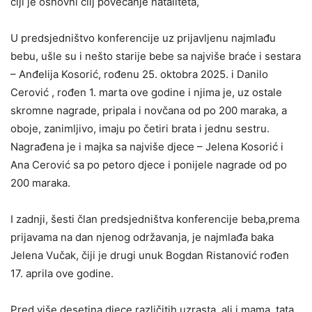
čiji je osnovni cilj povećanje nataliteta,
U predsjedništvo konferencije uz prijavljenu najmlađu
bebu, ušle su i nešto starije bebe sa najviše braće i sestara
– Anđelija Kosorić, rođenu 25. oktobra 2025. i Danilo
Cerović , rođen 1. marta ove godine i njima je, uz ostale
skromne nagrade, pripala i novčana od po 200 maraka, a
oboje, zanimljivo, imaju po četiri brata i jednu sestru.
Nagrađena je i majka sa najviše djece – Jelena Kosorić i
Ana Cerović sa po petoro djece i ponijele nagrade od po
200 maraka.
I zadnji, šesti član predsjedništva konferencije beba,prema
prijavama na dan njenog održavanja, je najmlađa baka
Jelena Vučak, čiji je drugi unuk Bogdan Ristanović rođen
17. aprila ove godine.
Pred više desetina djece različitih uzrasta, ali i mama, tata,