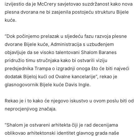
izvijestio da je McCrery savjetovao suzdržanost kako nova
plesna dvorana ne bi zasjenila postojeću strukturu Bijele
kuće.
“Dok počinjemo prelazak u sljedeću fazu razvoja plesne
dvorane Bijele kuće, Administracija s uzbuđenjem
objavljuje da se visoko talentovani Shalom Baranes
pridružio timu stručnjaka kako bi ostvarili viziju
predsjednika Trampa o izgradnji onoga što će biti najveći
dodatak Bijeloj kući od Ovalne kancelarije”, rekao je
glasnogovornik Bijele kuće Davis Ingle.
Rekao je i to kako će njegovo iskustvo u ovom poslu biti od
neprocjenjivog značaja.
“Shalom je ostvareni arhitekta čiji je rad decenijama
oblikovao arhitektonski identitet glavnog grada naše