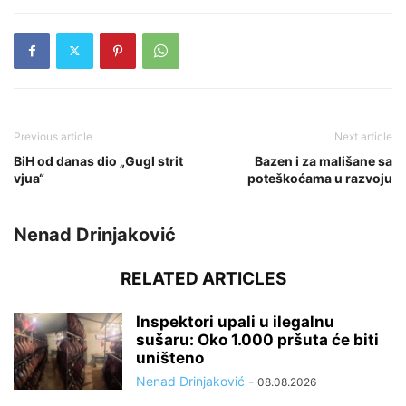
Previous article
Next article
BiH od danas dio „Gugl strit
Bazen i za mališane sa
vjua“
poteškoćama u razvoju
Nenad Drinjaković
RELATED ARTICLES
Inspektori upali u ilegalnu
sušaru: Oko 1.000 pršuta će biti
uništeno
Nenad Drinjaković
-
08.08.2026