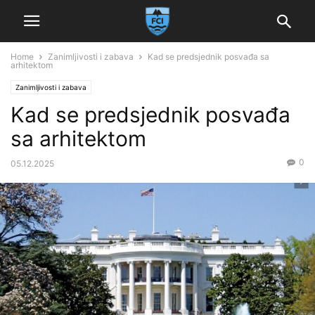
Home
Zanimljivosti i zabava
Kad se predsjednik posvađa sa
arhitektom
Zanimljivosti i zabava
Kad se predsjednik posvađa
sa arhitektom
0
05.12.2025