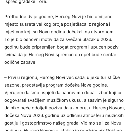
ispred gradske Tore.
Prethodne dvije godine, Herceg Novi je bio omiljeno
mjesto susreta velikog broja posjetilaca iz regiona i
mještana koji su Novu godinu dočekali na otvorenom.
To je bio osnovni motiv da za svečani ulazak u 2026.
godinu bude pripremljen bogat program i upućen poziv
svima da je Herceg Novi spreman da opet bude centar
odlične zabave.
– Prvi u regionu, Herceg Novi već sada, u jeku turističke
sezone, predstavlja program dočeka Nove godine.
Vjerujem da smo uspjeli da napravimo dobar izbor koji će
odgovarati svačijem muzičkom ukusu, a sasvim je sigurno
da niko neće odoljeti pozivu da uz more, u Herceg Novom,
dočeka Novu 2026. godinu uz odličnu atmosferu muzičkih
gostiju i gostoprimstvo našeg grada. Vidimo se i za Novu
godinu u Herceg Novom – istakao je predsjednik Opštine,