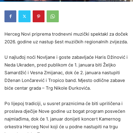
Herceg Novi priprema trodnevni muzički spektakl za doček
2026. godine uz nastup šest muzičkih regionalnih zvijezda.
U najluđoj noći Novljane i goste zabavljaće Haris Džinović i
Neda Ukraden, pred publikom će 1. januara biti Željko
Samardžić i Vesna Zmijanac, dok će 2. januara nastupiti
Dženan Lončarević i Tropico band. Mjesto odlične zabave
biće centar grada – Trg Nikole Đurkovića.
Po lijepoj tradiciji, u susret praznicima će biti upriličena i
proslava dječije Nove godine uz bogat program posvećen
najmlađima, dok će 1. januar donijeti koncert Kamernog
orkestra Herceg Novi koji će u podne nastupiti na trgu