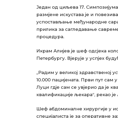
Један од циљева 17. Симпозијум
размјене искустава је и повезив
успостављање међународне сарад
прилика за сагледавање савреме
процедура.
Икрам Алијев је шеф одсјека кол
Петербургу. Вјерује у успјех буд
„Радим у великој здравственој у
10.000 пацијената. Први пут сам 
Луци гдје сам се увјерио да је к
квалификације љекара“, рекао је 
Шеф абдоминалне хирургије у ис
специјалиста је за оперативне за