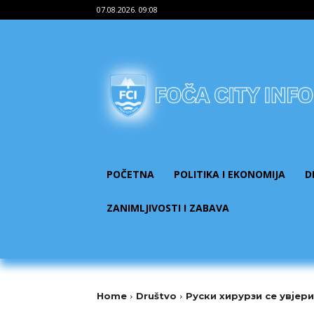
07.08.2026. 09:08
POČETNA
POLITIKA I EKONOMIJA
D
ZANIMLJIVOSTI I ZABAVA
Home
Društvo
Руски хирурзи се увјер