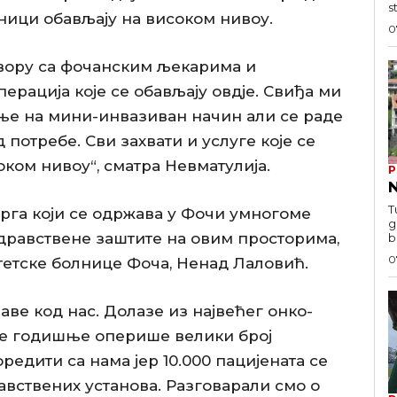
s
ници обављају на високом нивоу.
0
овору са фочанским љекарима и
ерација које се обављају овдје. Свиђа ми
ње на мини-инвазиван начин али се раде
 потребе. Сви захвати и услуге које се
оком нивоу“, сматра Невматулија.
P
N
T
га који се одржава у Фочи умногоме
g
здравствене заштите на овим просторима,
b
0
етске болнице Фоча, Ненад Лаловић.
раве код нас. Долазе из највећег онко-
 се годишње оперише велики број
оредити са нама јер 10.000 пацијената се
авствених установа. Разговарали смо о