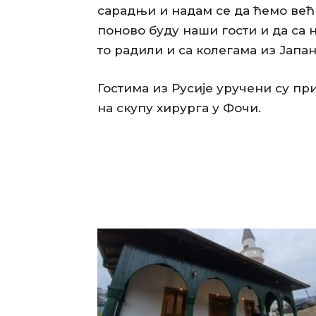
сарадњи и надам се да ћемо већ н
поново буду наши гости и да са 
то радили и са колегама из Јапан
Гостима из Русије уручени су пр
на скупу хирурга у Фочи.