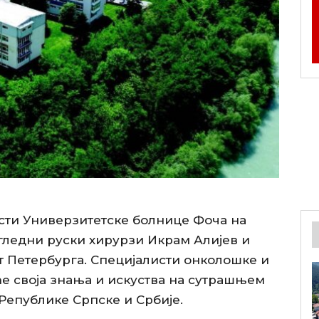
сти Универзитетске болнице Фоча на
угледни руски хирурзи Икрам Алијев и
т Петербурга. Специјалисти онколошке и
е своја знања и искуства на сутрашњем
епублике Српске и Србије.