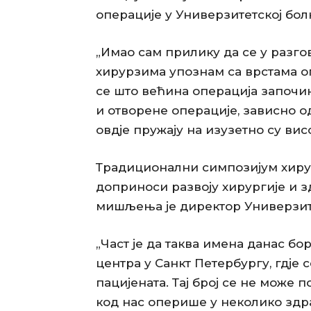
операције у Универзитетској бол
„Имао сам прилику да се у разг
хирурзима упознам са врстама оп
се што већина операција започи
и отворене операције, зависно од
овдје пружају на изузетно су вис
Традиционални симпозијум хирур
доприноси развоју хирургије и 
мишљења је директор Универзит
„Част је да таква имена данас бо
центра у Санкт Петербургу, гдје
пацијената. Тај број се не може п
код нас оперише у неколико здр