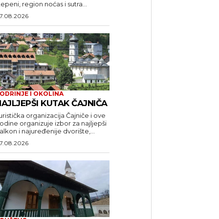
tepeni, region noćas i sutra...
7.08.2026
ODRINJE I OKOLINA
AJLJEPŠI KUTAK ČAJNIČA
uristička organizacija Čajniče i ove
odine organizuje izbor za najljepši
alkon i najuređenije dvorište,...
7.08.2026