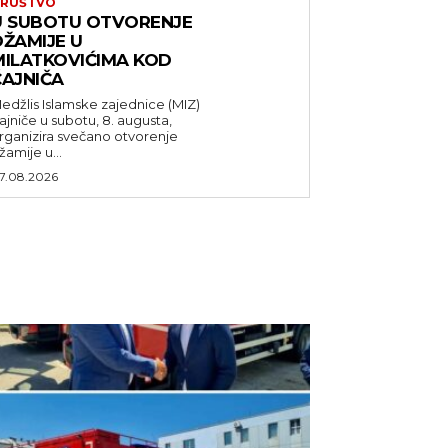
RUŠTVO
U SUBOTU OTVORENJE
DŽAMIJE U
MILATKOVIĆIMA KOD
ČAJNIČA
edžlis Islamske zajednice (MIZ)
ajniče u subotu, 8. augusta,
rganizira svečano otvorenje
žamije u...
7.08.2026