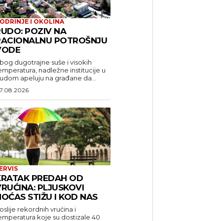
ODRINJE I OKOLINA
RUDO: POZIV NA
RACIONALNU POTROŠNJU
VODE
bog dugotrajne suše i visokih
emperatura, nadležne institucije u
udom apeluju na građane da...
7.08.2026
ERVIS
KRATAK PREDAH OD
RUĆINA: PLJUSKOVI
OĆAS STIŽU I KOD NAS
oslije rekordnih vrućina i
emperatura koje su dostizale 40