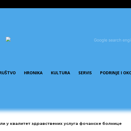
RUŠTVO
HRONIKA
KULTURA
SERVIS
PODRINJE I OK
или у квалитет здравствених услуга фочанске болнице