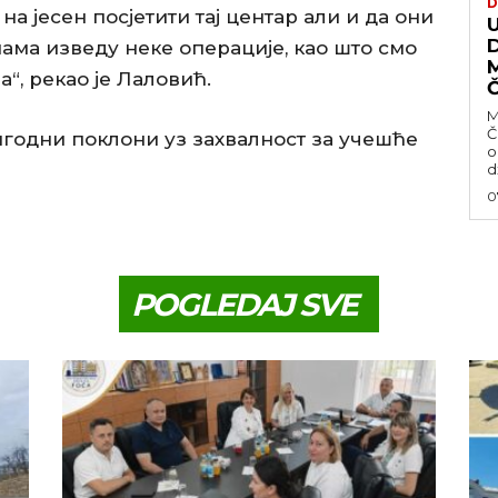
D
а јесен посјетити тај центар али и да они
нама изведу неке операције, као што смо
а“, рекао је Лаловић.
M
Č
игодни поклони уз захвалност за учешће
o
d
0
POGLEDAJ SVE