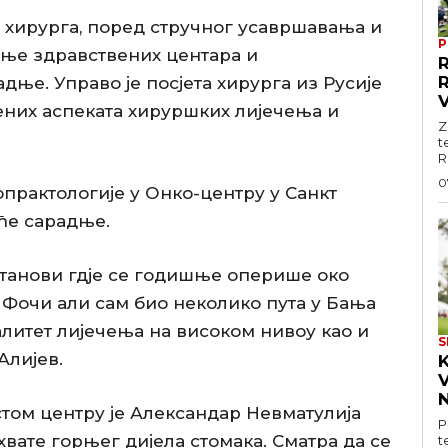
а хирурга, поред стручног усавршавања и
P
ање здравствених центара и
ње. Управо је посјета хирурга из Русије
них аспеката хируршких лијечења и
Z
t
R
0
опрактологије у Онко-центру у Санкт
уће сарадње.
станови гдје се годишње оперише око
у Фочи али сам био неколико пута у Бања
валитет лијечења на високом нивоу као и
S
Алијев.
V
N
том центру је Александар Невматулија
P
хвате горњег дијела стомака. Сматра да се
t