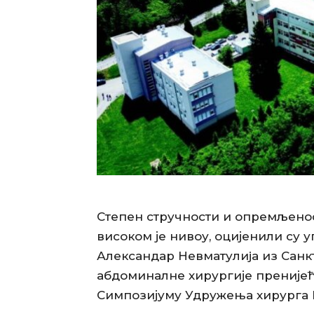
Степен стручности и опремљено
високом је нивоу, оцијенили су 
Александар Невматулиjа из Санк
абдоминалне хирургије пренијећ
Симпозијуму Удружења хирурга Р