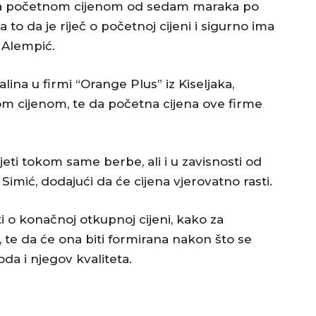
o sa početnom cijenom od sedam maraka po
 to da je riječ o početnoj cijeni i sigurno ima
e Alempić.
ina u firmi “Orange Plus” iz Kiseljaka,
om cijenom, te da početna cijena ove firme
idjeti tokom same berbe, ali i u zavisnosti od
e Simić, dodajući da će cijena vjerovatno rasti.
i o konačnoj otkupnoj cijeni, kako za
, te da će ona biti formirana nakon što se
da i njegov kvaliteta.