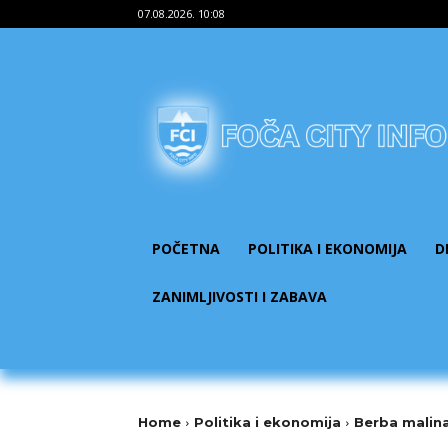
07.08.2026. 10:08
POČETNA
POLITIKA I EKONOMIJA
D
ZANIMLJIVOSTI I ZABAVA
Home
Politika i ekonomija
Berba malin