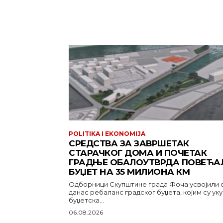
POLITIKA I EKONOMIJA
СРЕДСТВА ЗА ЗАВРШЕТАК
СТАРАЧКОГ ДОМА И ПОЧЕТАК
ГРАДЊЕ ОБАЛОУТВРДА ПОВЕЋА
БУЏЕТ НА 35 МИЛИОНА КМ
Одборници Скупштине града Фоча усвојили 
данас ребаланс градског буџета, којим су ук
буџетска...
06.08.2026