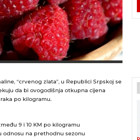
e, “crvenog zlata”, u Republici Srpskoj se
ekuju da bi ovogodišnja otkupna cijena
araka po kilogramu.
između 9 i 10 KM po kilogramu
su u odnosu na prethodnu sezonu
D