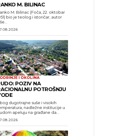
ANKO M. BILINAC
anko M. Bilinac (Foča, 22. oktobar
951) bio je teolog i istoričar, autor
še...
7.08.2026
ODRINJE I OKOLINA
RUDO: POZIV NA
RACIONALNU POTROŠNJU
VODE
bog dugotrajne suše i visokih
emperatura, nadležne institucije u
udom apeluju na građane da...
7.08.2026