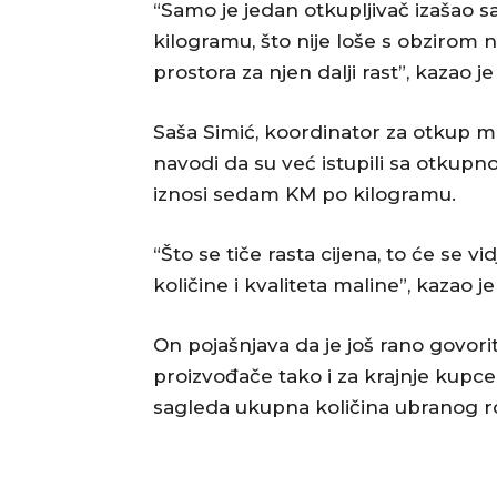
“Samo je jedan otkupljivač izaša
kilogramu, što nije loše s obzirom na
prostora za njen dalji rast”, kazao j
Saša Simić, koordinator za otkup mal
navodi da su već istupili sa otkupn
iznosi sedam KM po kilogramu.
“Što se tiče rasta cijena, to će se v
količine i kvaliteta maline”, kazao j
On pojašnjava da je još rano govorit
proizvođače tako i za krajnje kupce
sagleda ukupna količina ubranog ro