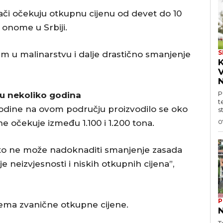
ači očekuju otkupnu cijenu od devet do 10
 onome u Srbiji.
S
em u malinarstvu i dalje drastično smanjenje
V
N
P
 u nekoliko godina
t
i godine na ovom području proizvodilo se oko
s
0
e očekuje između 1.100 i 1.200 tona.
li to ne može nadoknaditi smanjenje zasada
 neizvjesnosti i niskih otkupnih cijena”,
P
 nema zvanične otkupne cijene.
N
T