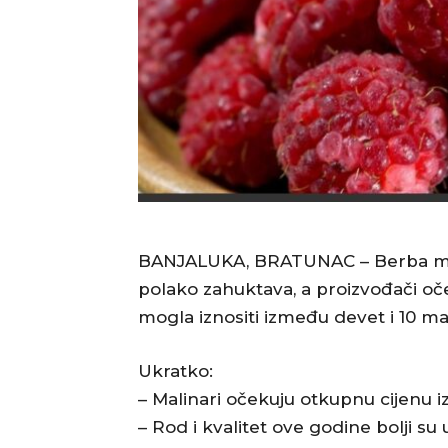
BANJALUKA, BRATUNAC – Berba malin
polako zahuktava, a proizvođači oč
mogla iznositi između devet i 10 m
Ukratko:
– Malinari očekuju otkupnu cijenu 
– Rod i kvalitet ove godine bolji 