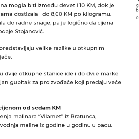
na mogla biti između devet i 10 KM, dok je
g
b
ama dostizala i do 8,60 KM po kilogramu.
0
la do radne snage, pa je logično da cijena
odaje Stojanović.
redstavljaju velike razlike u otkupnim
jače.
u dvije otkupne stanice ide i do dvije marke
ajan gubitak za proizvođače koji predaju veće
m cijenom od sedam KM
nja malinara “Vilamet” iz Bratunca,
oizvodnja maline iz godine u godinu u padu.