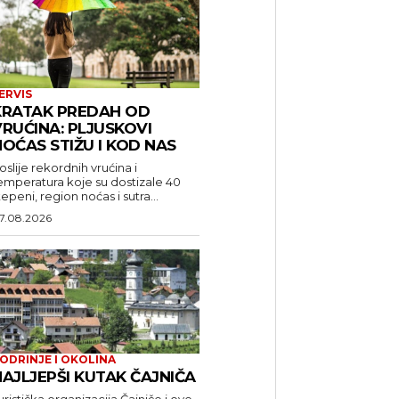
ERVIS
KRATAK PREDAH OD
RUĆINA: PLJUSKOVI
OĆAS STIŽU I KOD NAS
oslije rekordnih vrućina i
emperatura koje su dostizale 40
tepeni, region noćas i sutra...
7.08.2026
ODRINJE I OKOLINA
AJLJEPŠI KUTAK ČAJNIČA
uristička organizacija Čajniče i ove