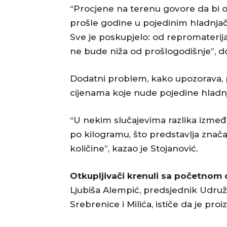
“Procjene na terenu govore da bi o
prošle godine u pojedinim hladnjač
Sve je poskupjelo: od repromaterija
ne bude niža od prošlogodišnje”, d
Dodatni problem, kako upozorava, p
cijenama koje nude pojedine hladn
“U nekim slučajevima razlika izmeđ
po kilogramu, što predstavlja znač
količine”, kazao je Stojanović.
Otkupljivači krenuli sa početno
Ljubiša Alempić, predsjednik Udruže
Srebrenice i Milića, ističe da je pr