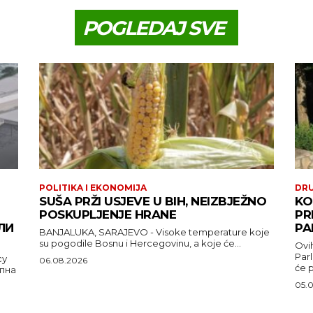
POGLEDAJ SVE
POLITIKA I EKONOMIJA
DR
SUŠA PRŽI USJEVE U BIH, NEIZBJEŽNO
KO
POSKUPLJENJE HRANE
PR
ЛИ
PA
BANJALUKA, SARAJEVO - Visoke temperature koje
su pogodile Bosnu i Hercegovinu, a koje će...
Ovih
Par
су
06.08.2026
će pi
упна
05.