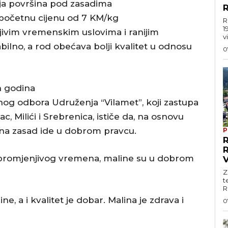
ja površina pod zasadima
R
i početnu cijenu od 7 KM/kg
R
1
jivim vremenskim uslovima i ranijim
vi
bilno, a rod obećava bolji kvalitet u odnosu
0
h godina
nog odbora Udruženja “Vilamet”, koji zastupa
, Milići i Srebrenica, ističe da, na osnovu
na zasad ide u dobrom pravcu.
P
i promjenjivog vremena, maline su u dobrom
Z
t
R
ne, a i kvalitet je dobar. Malina je zdrava i
0