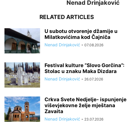
Nenad Drinjaković
RELATED ARTICLES
U subotu otvorenje džamije u
Milatkovićima kod Čajniča
Nenad Drinjaković
-
07.08.2026
Festival kulture “Slovo Gorčina”:
Stolac u znaku Maka Dizdara
Nenad Drinjaković
-
26.07.2026
Crkva Svete Nedjelje- ispunjenje
viševjekovne želje mještana
Zavaita
Nenad Drinjaković
-
23.07.2026