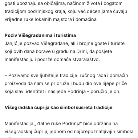
gosti upoznaju sa običajima, načinom života i bogatom
tradicijom podrinjskog kraja, koju već decenijama čuvaju
vrijedne ruke lokalnih majstora i domaćina.
Poziv Višegrađanima i turistima
Janjić je pozvao Višegrađane, ali i brojne goste i turiste
koji ovih dana borave u gradu na Drini, da posjete
manifestaciju i podrže domaće stvaralaštvo.
– Pozivamo sve ljubitelje tradicije, ručnog rada i domaćih
proizvoda da nam se pridruže i budu dio ove lijepe priče
koja slavi identitet i nasljeđe Podrinja – poručio je on.
Višegradska ćuprija kao simbol susreta tradicije
Manifestacija „Zlatne ruke Podrinja“ biće održana na
višegradskoj ćupriji, jednom od najprepoznatljivijih simbola