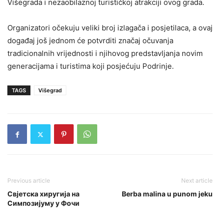
Višegrada i nezaobilaznoj turističkoj atrakciji ovog grada.
Organizatori očekuju veliki broj izlagača i posjetilaca, a ovaj
događaj još jednom će potvrditi značaj očuvanja
tradicionalnih vrijednosti i njihovog predstavljanja novim
generacijama i turistima koji posjećuju Podrinje.
TAGS
Višegrad
Previous article
Next article
Свјетска хиругија на
Berba malina u punom jeku
Симпозијуму у Фочи