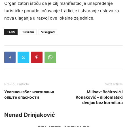
Organizatori ističu da je cilj manifestacije unapređenje
turističke ponude, očuvanje tradicije i stvaranje uslova za
nova ulaganja u razvoj ove lokalne zajednice.
TAGS
Turizam
Višegrad
Previous article
Next article
Ухапшен због изазивања
Milisav: Bećirović i
опште опасности
Konaković – diplomatski
dvojac bez kormilara
Nenad Drinjaković