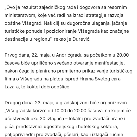
„Ovo je rezultat zajedničkog rada i dogovora sa resornim
ministarstvom, koje već radi na izradi strategije razvoja
opštine Višegrad. Naš cilj su dugoročna ulaganja, jačanje
turističke ponude i pozicioniranje Višegrada kao značajne
destinacije u regionu“, rekao je Đurević.
Prvog dana, 22. maja, u Andrićgradu sa početkom u 20.00
časova biće upriličeno svečano otvaranje manifestacije,
nakon čega je planirano premijerno prikazivanje turističkog
filma o Višegradu na platou ispred Hrama Svetog cara
Lazara, te koktel dobrodošlice.
Drugog dana, 23. maja, u gradskoj zoni biće organizovan
„Višegradski korzo“ od 10.00 do 20.00 časova, na kojem će
učestvovati oko 20 izlagača – lokalni proizvođači hrane i
pića, predstavnici ugostiteljskog i hotelskog sektora,
poljoprivredni proizvođači, pčelari, kao i izlagači ručnih