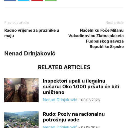
Previous article
Next article
Radno vrijeme za praznike u
Načelniku Foče Milanu
maju
Vukadinoviću Zlatna plaketa
Fudbalskog saveza
Republike Srpske
Nenad Drinjaković
RELATED ARTICLES
Inspektori upali u ilegalnu
sušaru: Oko 1.000 pršuta će biti
uništeno
Nenad Drinjaković
-
08.08.2026
Rudo: Poziv na racionalnu
potrošnju vode
Nenad Drinjaković
-
07.08.2026