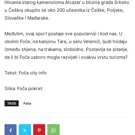
liticama starog kamenoloma Alcazar u blizina grada Srbsko
u Češkoj okupilo se oko 200 učesnika iz Češke, Poljske,
Slovačke i Mađarske.
Međutim, ovaj sport postaje sve popularniji i kod nas. U
okolini Foče, na kanjonu Tare, u selu Velenići, ljudi hodaju
između stijena, na trakama, slobodno. Postavlja se pitanje,
da li bi Foča uskoro mogla razvijati i ovakvu vrstu turizma?
Tekst: Foča city info
Slika: Foča pokret
TAGS
Foča