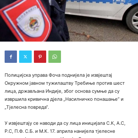
Полицијска управа Фоча поднијела је извјештај
Окружном јавном тужилаштву Требиње против шест
лица, држављана Индије, због основа сумње да су
извршила кривична дјела „Насилничко понашање“ и
„Тјелесна повреда“.
У извјештају се наводи да су лица иницијала С.К, А.С,
Р.С, П.Ф. С.Б. и М.К. 17. априла нанијела тјелесне