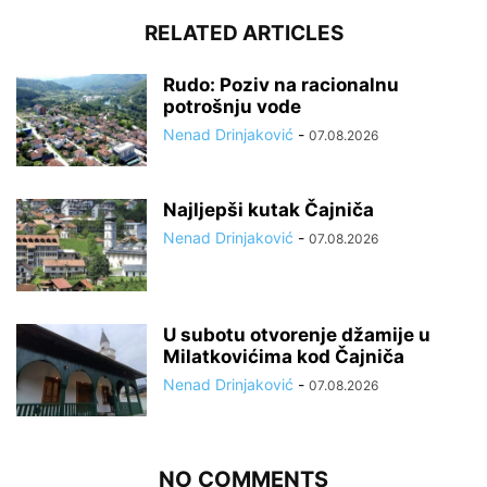
RELATED ARTICLES
Rudo: Poziv na racionalnu
potrošnju vode
Nenad Drinjaković
-
07.08.2026
Najljepši kutak Čajniča
Nenad Drinjaković
-
07.08.2026
U subotu otvorenje džamije u
Milatkovićima kod Čajniča
Nenad Drinjaković
-
07.08.2026
NO COMMENTS