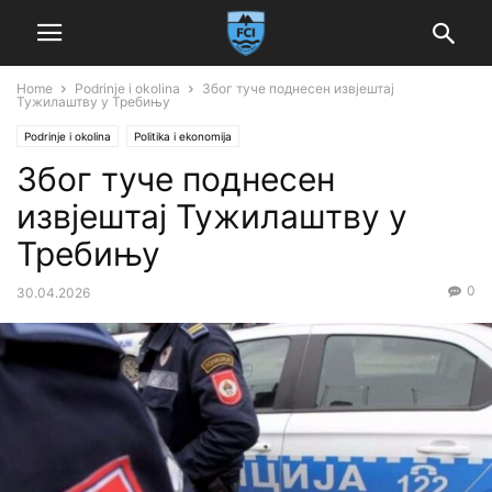
Home
Podrinje i okolina
Због туче поднесен извјештај
Тужилаштву у Требињу
Podrinje i okolina
Politika i ekonomija
Због туче поднесен
извјештај Тужилаштву у
Требињу
0
30.04.2026