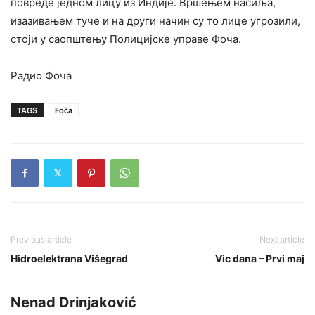
повреде једном лицу из Индије. Вршењем насиља,
изазивањем туче и на други начин су то лице угрозили,
стоји у саопштењу Полицијске управе Фоча.
Радио Фоча
TAGS
Foča
Previous article
Next article
Hidroelektrana Višegrad
Vic dana – Prvi maj
Nenad Drinjaković