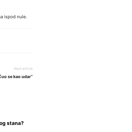
a ispod nule.
Next article
“Čuo se kao udar”
vog stana?