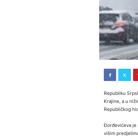
Republiku Srpsk
Krajine, a u ni
Republičkog hi
Đorđevićeva je n
višim predjelima