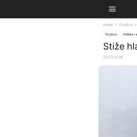
Home
Društvo
Društvo
Politika i
Stiže h
25.03.2026