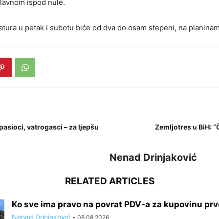
lavnom ispod nule.
ura u petak i subotu biće od dva do osam stepeni, na planinam
pasioci, vatrogasci – za ljepšu
Zemljotres u BiH: 
Nenad Drinjaković
RELATED ARTICLES
Ko sve ima pravo na povrat PDV-a za kupovinu pr
Nenad Drinjaković
-
08.08.2026