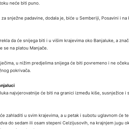
toku neće biti puno.
za snježne padavine, dodala je, biće u Semberiji, Posavini i na
ekla da će snijega biti i u višim krajevima oko Banjaluke, a znača
e se na platou Manjače.
ječima, u nižim predjelima snijega će biti povremeno i ne očeku
žnog pokrivača.
njaluci
uka najvjerovatnije će biti na granici između kiše, susnježice i 
će zahladiti u svim krajevima, a u petak i subotu uglavnom će 
 dva do sedam ili osam stepeni Celzijusovih, na krajnjem jugu ok