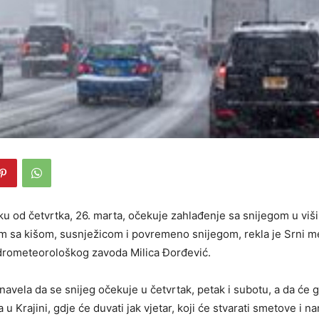
u od četvrtka, 26. marta, očekuje zahlađenje sa snijegom u viš
žim sa kišom, susnježicom i povremeno snijegom, rekla je Srni 
drometeorološkog zavoda Milica Đorđević.
avela da se snijeg očekuje u četvrtak, petak i subotu, a da će ga
 u Krajini, gdje će duvati jak vjetar, koji će stvarati smetove i 