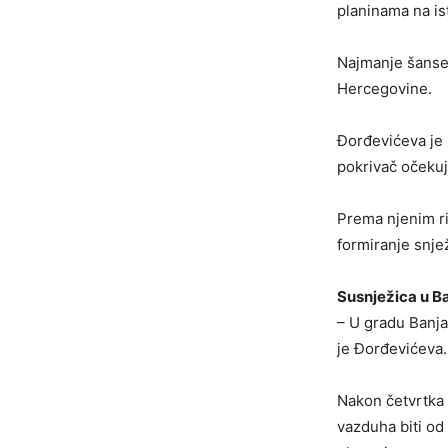
planinama na is
Najmanje šanse 
Hercegovine.
Đorđevićeva je r
pokrivač očekuj
Prema njenim ri
formiranje snje
Susnježica u Ba
– U gradu Banjal
je Đorđevićeva.
Nakon četvrtka 
vazduha biti od