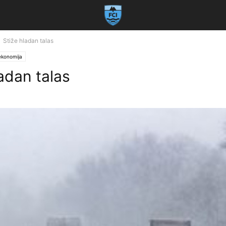
Stiže hladan talas
 ekonomija
ladan talas