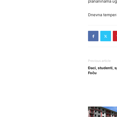
plananinama ug
Dnevna temperat
Previous article
Đaci, studenti, s
Foču