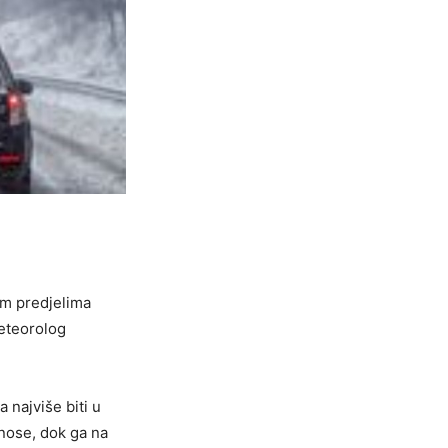
im predjelima
meteorolog
 najviše biti u
nanose, dok ga na