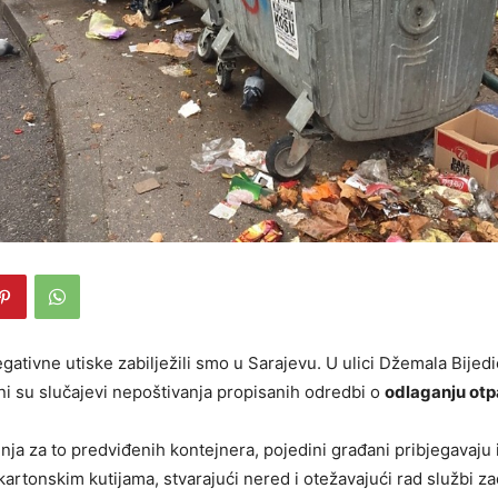
ativne utiske zabilježili smo u Sarajevu. U ulici Džemala Bijed
ni su slučajevi nepoštivanja propisanih odredbi o
odlaganju ot
nja za to predviđenih kontejnera, pojedini građani pribjegavaju i
kartonskim kutijama, stvarajući nered i otežavajući rad službi z