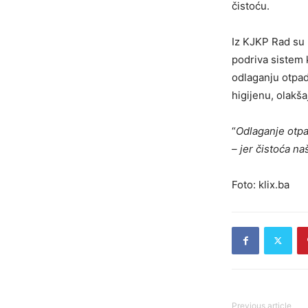
čistoću.
Iz KJKP Rad su 
podriva sistem k
odlaganju otpad
higijenu, olakša
“
Odlaganje otpa
– jer čistoća n
Foto: klix.ba
Previous article