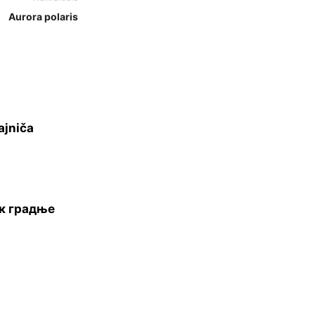
Aurora polaris
ajniča
ак градње