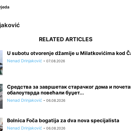
vjeda
jaković
RELATED ARTICLES
U subotu otvorenje džamije u Milatkovićima kod Č
Nenad Drinjaković
-
07.08.2026
Средства за завршетак старачког дома и почет
обалоутврда повећали буџет...
Nenad Drinjaković
-
06.08.2026
Bolnica Foča bogatija za dva nova specijalista
Nenad Drinjaković
-
06.08.2026