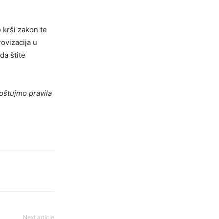
 krši zakon te
rovizacija u
da štite
oštujmo pravila
Next article