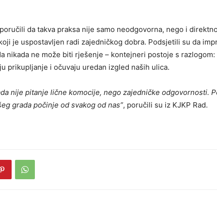
poručili da takva praksa nije samo neodgovorna, nego i direktno
oji je uspostavljen radi zajedničkog dobra. Podsjetili su da imp
a nikada ne može biti rješenje – kontejneri postoje s razlogom: 
ju prikupljanje i očuvaju uredan izgled naših ulica.
da nije pitanje lične komocije, nego zajedničke odgovornosti. P
ašeg grada počinje od svakog od nas”
, poručili su iz KJKP Rad.