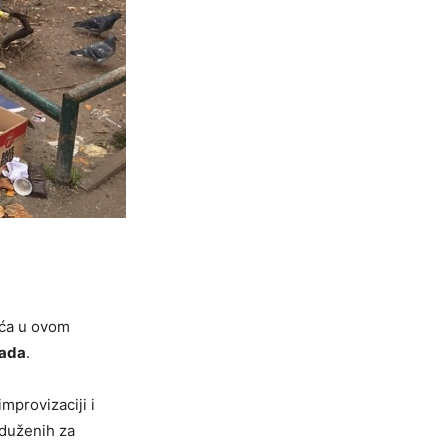
ića u ovom
pada
.
mprovizaciji i
aduženih za