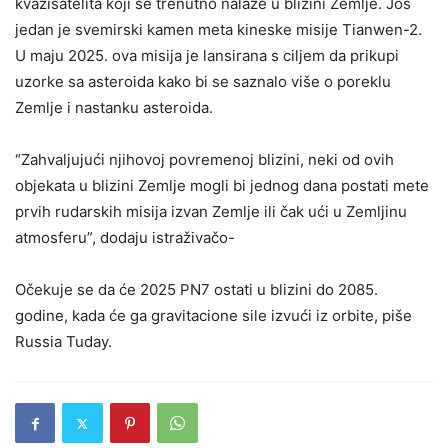
kvazisatelita koji se trenutno nalaze u blizini Zemlje. Još
jedan je svemirski kamen meta kineske misije Tianwen-2.
U maju 2025. ova misija je lansirana s ciljem da prikupi
uzorke sa asteroida kako bi se saznalo više o poreklu
Zemlje i nastanku asteroida.
“Zahvaljujući njihovoj povremenoj blizini, neki od ovih
objekata u blizini Zemlje mogli bi jednog dana postati mete
prvih rudarskih misija izvan Zemlje ili čak ući u Zemljinu
atmosferu”, dodaju istraživačo-
Očekuje se da će 2025 PN7 ostati u blizini do 2085.
godine, kada će ga gravitacione sile izvući iz orbite, piše
Russia Tuday.