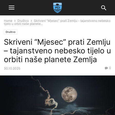
Home
Društvo
Skriveni “Mjesec” prati Zemlju – tajanstveno nebesko
tijelo u orbiti naše planete...
Društvo
Skriveni “Mjesec” prati Zemlju
– tajanstveno nebesko tijelo u
orbiti naše planete Zemlja
0
30.10.2025