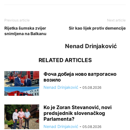
Previous article
Next article
Rijetka šumska zvijer
Sir kao lijek protiv demencije
snimljena na Balkanu
Nenad Drinjaković
RELATED ARTICLES
Фоча добија ново ватрогасно
возило
Nenad Drinjaković
-
05.08.2026
Ko je Zoran Stevanović, novi
predsjednik slovenačkog
Parlamenta?
Nenad Drinjaković
-
05.08.2026