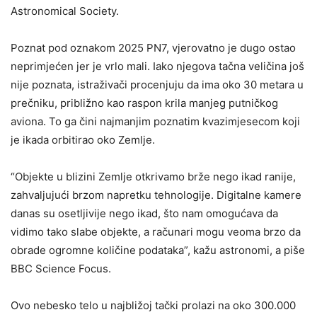
Astronomical Society.
Poznat pod oznakom 2025 PN7, vjerovatno je dugo ostao
neprimjećen jer je vrlo mali. Iako njegova tačna veličina još
nije poznata, istraživači procenjuju da ima oko 30 metara u
prečniku, približno kao raspon krila manjeg putničkog
aviona. To ga čini najmanjim poznatim kvazimjesecom koji
je ikada orbitirao oko Zemlje.
“Objekte u blizini Zemlje otkrivamo brže nego ikad ranije,
zahvaljujući brzom napretku tehnologije. Digitalne kamere
danas su osetljivije nego ikad, što nam omogućava da
vidimo tako slabe objekte, a računari mogu veoma brzo da
obrade ogromne količine podataka”, kažu astronomi, a piše
BBC Science Focus.
Ovo nebesko telo u najbližoj tački prolazi na oko 300.000