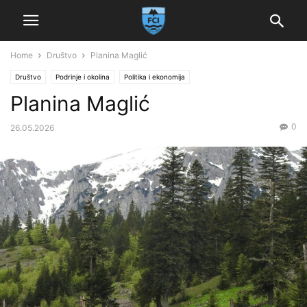
Home
Društvo
Planina Maglić
Društvo
Podrinje i okolina
Politika i ekonomija
Planina Maglić
0
26.05.2026