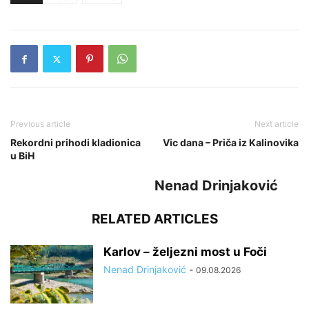
Previous article
Next article
Rekordni prihodi kladionica
Vic dana – Priča iz Kalinovika
u BiH
Nenad Drinjaković
RELATED ARTICLES
Karlov – željezni most u Foči
Nenad Drinjaković
-
09.08.2026