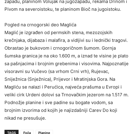
zapadu, planinom Volujak na jugozapadu, rekama Drinom i
Pivom na severoistoku, te planinom Bioč na jugoistoku.
Pogled na crnogorski deo Maglića
Maglić je izgrađen od permskih stena, mezozojskih
krečnjaka, dijabaza i malafira, a vidljivi su i lednički tragovi.
Obrastao je bukovom i crnogoričnom šumom. Gornja
šumska granica je na oko 1.600 m, a iznad te visine je plato
sa pašnjacima i brojnim grebenima i visovima. Najpoznatije
visoravni su Vučevo (sa vrhom Crni vrh), Rujevac,
Sniježnica (Snježnica), Prijevor i Mratinjska Gora. Na
Magliću se nalazi i Perućica, najveća prašuma u Evropi i
veliki cirk Urdeni dolovi sa Trnovačkim jezerom na 1.517 m.
Podnožje planine i sve padine su bogate vodom, sa
brojnim izvorima od kojih je najizdašniji Carev Do koji
nikad ne presušuje.
TAGS
Foča
Planine