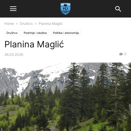
Home
Društvo
Planina Maglić
Društvo
Podrinje i okolina
Politika i ekonomija
Planina Maglić
0
26.05.2026