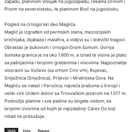
zapadu, planinom Volujak na jugozapadu, rekama Drinom i
Pivom na severoistoku, te planinom Bioč na jugoistoku.
Pogled na crnogorski deo Maglića
Maglić je izgrađen od permskih stena, mezozojskih
krečnjaka, dijabaza i malafira, a vidljivi su i lednički tragovi.
Obrastao je bukovom i crnogoričnom šumom. Gornja
šumska granica je na oko 1.600 m, a iznad te visine je plato
sa pašnjacima i brojnim grebenima i visovima. Najpoznatije
visoravni su Vučevo (sa vrhom Crni vrh), Rujevac,
Sniježnica (Snježnica), Prijevor i Mratinjska Gora. Na
Magliću se nalazi i Perućica, najveća prašuma u Evropi i
veliki cirk Urdeni dolovi sa Trnovačkim jezerom na 1.517 m.
Podnožje planine i sve padine su bogate vodom, sa
brojnim izvorima od kojih je najizdašniji Carev Do koji
nikad ne presušuje.
TAGS
Foča
Planine