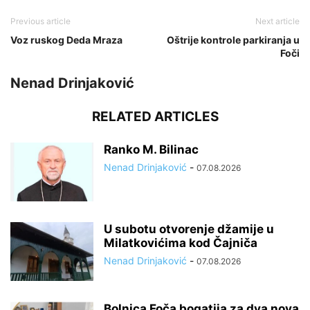
Previous article
Next article
Voz ruskog Deda Mraza
Oštrije kontrole parkiranja u
Foči
Nenad Drinjaković
RELATED ARTICLES
Ranko M. Bilinac
Nenad Drinjaković
-
07.08.2026
U subotu otvorenje džamije u
Milatkovićima kod Čajniča
Nenad Drinjaković
-
07.08.2026
Bolnica Foča bogatija za dva nova