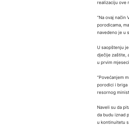
realizaciju ove
“Na ovaj način 
porodicama, majč
navedeno je u s
U saopštenju je
dječije zaštite
u prvim mjeseci
“Povećanjem ma
porodici i briga
resornog minist
Naveli su da pi
da budu iznad p
u kontinuitetu 