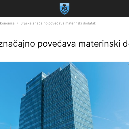
 ekonomija
Srpska značajno povećava materinski dodatak
značajno povećava materinski 