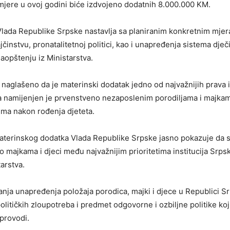
 mjere u ovoj godini biće izdvojeno dodatnih 8.000.000 KM.
Vlada Republike Srpske nastavlja sa planiranim konkretnim mje
instvu, pronatalitetnoj politici, kao i unapređenja sistema dječij
aopštenju iz Ministarstva.
 naglašeno da je materinski dodatak jedno od najvažnijih prava 
, a namijenjen je prvenstveno nezaposlenim porodiljama i majka
ma nakon rođenja djeteta.
terinskog dodatka Vlada Republike Srpske jasno pokazuje da 
 o majkama i djeci među najvažnijim prioritetima institucija Srpske
arstva.
tanja unapređenja položaja porodica, majki i djece u Republici S
olitičkih zloupotreba i predmet odgovorne i ozbiljne politike ko
sprovodi.