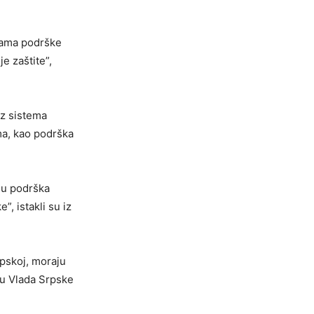
rama podrške
e zaštite”,
iz sistema
ma, kao podrška
su podrška
”, istakli su iz
rpskoj, moraju
ju Vlada Srpske