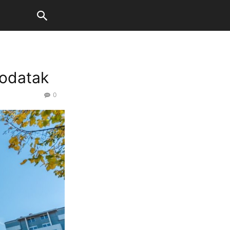
dodatak
0