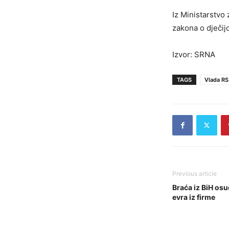
Iz Ministarstvo 
zakona o dječijo
Izvor: SRNA
TAGS
Vlada RS
Previous article
Braća iz BiH os
evra iz firme