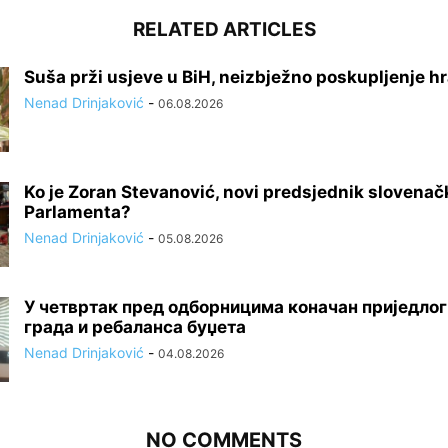
RELATED ARTICLES
Suša prži usjeve u BiH, neizbježno poskupljenje h
Nenad Drinjaković
-
06.08.2026
Ko je Zoran Stevanović, novi predsjednik slovena
Parlamenta?
Nenad Drinjaković
-
05.08.2026
У четвртак пред одборницима коначан приједлог
града и ребаланса буџета
Nenad Drinjaković
-
04.08.2026
NO COMMENTS