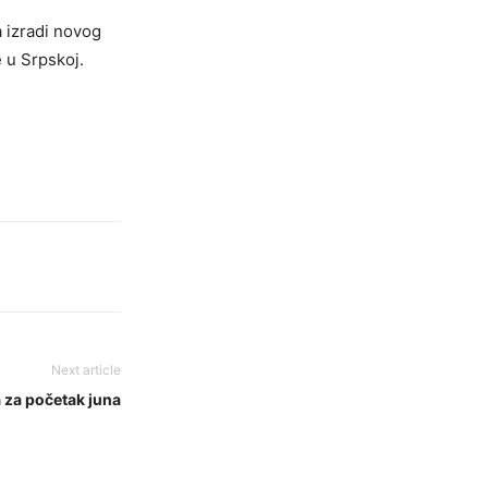
a izradi novog
e u Srpskoj.
Next article
za početak juna