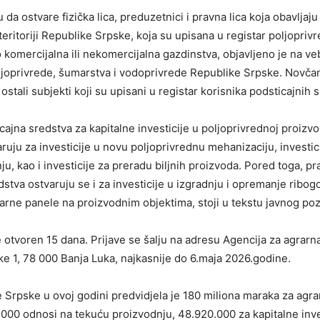
a ostvare fizička lica, preduzetnici i pravna lica koja obavljaj
eritoriji Republike Srpske, koja su upisana u registar poljopriv
 komercijalna ili nekomercijalna gazdinstva, objavljeno je na veb
ljoprivrede, šumarstva i vodoprivrede Republike Srpske. Novča
 ostali subjekti koji su upisani u registar korisnika podsticajnih 
ajna sredstva za kapitalne investicije u poljoprivrednoj proizvod
ruju za investicije u novu poljoprivrednu mehanizaciju, investici
ju, kao i investicije za preradu biljnih proizvoda. Pored toga, p
stva ostvaruju se i za investicije u izgradnju i opremanje ribogoj
olarne panele na proizvodnim objektima, stoji u tekstu javnog poz
e otvoren 15 dana. Prijave se šalju na adresu Agencija za agrarna
e 1, 78 000 Banja Luka, najkasnije do 6.maja 2026.godine.
 Srpske u ovoj godini predvidjela je 180 miliona maraka za agra
5.000 odnosi na tekuću proizvodnju, 48.920.000 za kapitalne inve