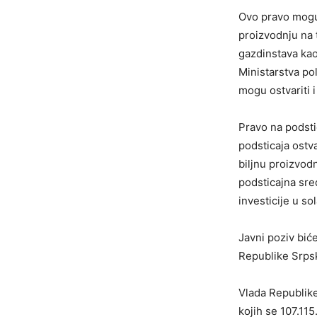
Ovo pravo mogu d
proizvodnju na t
gazdinstava kao
Ministarstva po
mogu ostvariti i
Pravo na podstic
podsticaja ostva
biljnu proizvodn
podsticajna sred
investicije u s
Javni poziv bić
Republike Srpsk
Vlada Republike
kojih se 107.11