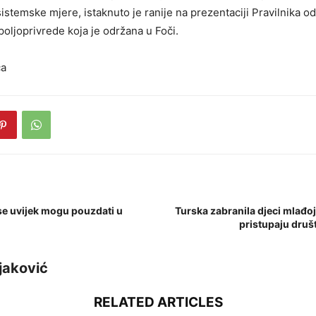
istemske mjere, istaknuto je ranije na prezentaciji Pravilnika o
 poljoprivrede koja je održana u Foči.
ča
 se uvijek mogu pouzdati u
Turska zabranila djeci mlađo
pristupaju dru
jaković
RELATED ARTICLES