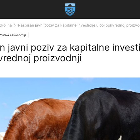
 okolina
Raspisan javni poziv za kapitalne investicije u poljoprivrednoj proizvo
Politika i ekonomija
 javni poziv za kapitalne investi
vrednoj proizvodnji