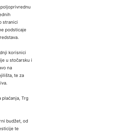
u poljoprivrednu
rednih
 stranici
ne podsticaje
sredstava.
nji korisnici
je u stočarsku i
ravo na
ilišta, te za
iva.
 plaćanja, Trg
rni budžet, od
sticije te