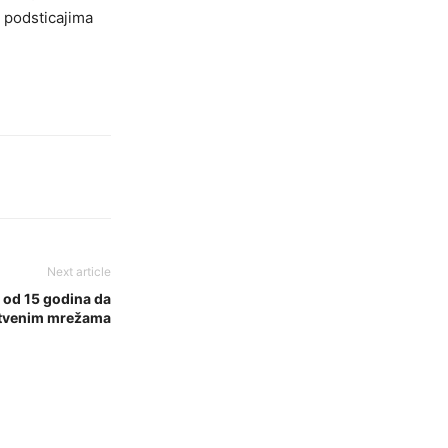
d podsticajima
Next article
j od 15 godina da
štvenim mrežama