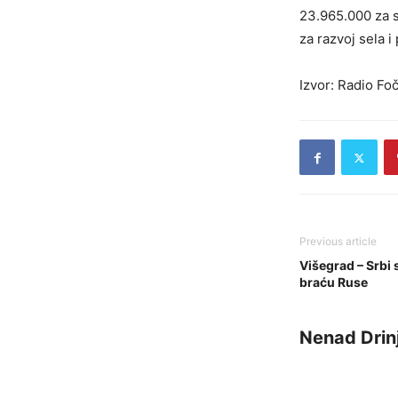
23.965.000 za s
za razvoj sela i
Izvor: Radio Fo
Previous article
Višegrad – Srbi
braću Ruse
Nenad Drin