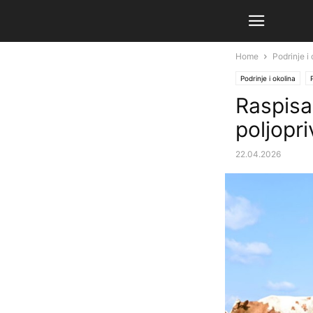
Home
Podrinje i
Podrinje i okolina
Raspisan
poljopri
22.04.2026