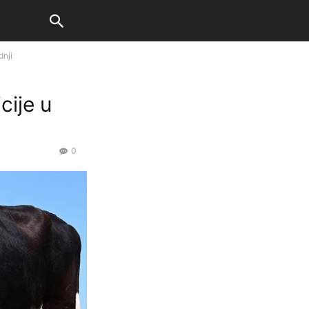
dnji
cije u
0