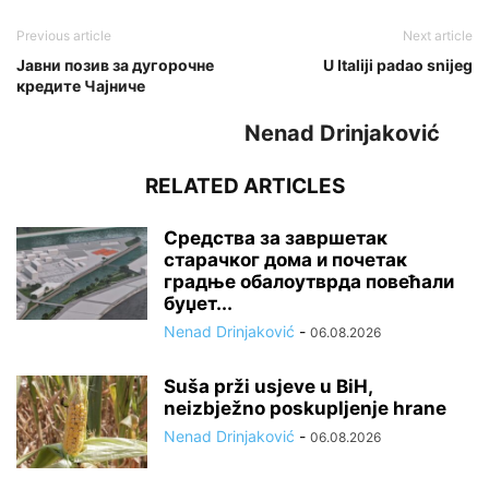
Previous article
Next article
Јавни позив за дугорочне
U Italiji padao snijeg
кредите Чајниче
Nenad Drinjaković
RELATED ARTICLES
Средства за завршетак
старачког дома и почетак
градње обалоутврда повећали
буџет...
Nenad Drinjaković
-
06.08.2026
Suša prži usjeve u BiH,
neizbježno poskupljenje hrane
Nenad Drinjaković
-
06.08.2026