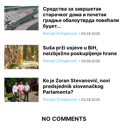
Средства за завршетак
старачког дома и почетак
градње обалоутврда повећали
буџет...
Nenad Drinjaković
-
06.08.2026
Suša prži usjeve u BiH,
neizbježno poskupljenje hrane
Nenad Drinjaković
-
06.08.2026
Ko je Zoran Stevanović, novi
predsjednik slovenačkog
Parlamenta?
Nenad Drinjaković
-
05.08.2026
NO COMMENTS