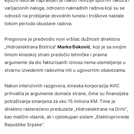
ključni iskorak napravljen je nakon revizije spornih faktura i
varijacionih naloga, odnosno naknadnih radova koji su se
odnosili na probijanje dovodnih tunela i troškove nastale
tokom perioda obustave radova.
Pregovore je predvodio novi vršilac dužnosti direktora
„Hidroelektrana Bistrica“
Marko Đoković
, koji je sa svojim
timom kineskoj strani predočio tehničke i pravne
argumente da dio fakturisanih iznosa nema utemeljenje u
stvarno izvedenim radovima niti u ugovornim obavezama.
Nakon intenzivnih razgovora, kineska korporacija AVIC
prihvatila je argumente domaće strane, čime su finansijska
potraživanja smanjena za oko 15 miliona KM. Time je
direktno rasterećeno preduzeće „Hidroelektrane na Drini“,
kao matični vlasnik, ali i cjelokupan sistem „Elektroprivrede
Republike Srpske“.