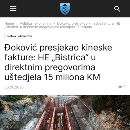
Home
Politika i ekonomija
Đoković presjekao kineske fakture: HE
„Bistrica“ u direktnim pregovorima uštedjela 15 miliona...
Politika i ekonomija
Đoković presjekao kineske
fakture: HE „Bistrica“ u
direktnim pregovorima
uštedjela 15 miliona KM
0
03.06.2026