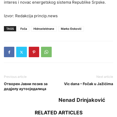
interes i novac energetskog sistema Republike Srpske.
Izvor: Redakcija princip.news
TAGS
Foča
Hidroelektrane
Marko Ðoković
Previous article
Next article
Отворен Јавни позив за
Vic dana – Fočak u Jažićima
додјелу аутосједалица
Nenad Drinjaković
RELATED ARTICLES