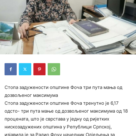
Стопа задужености општине Фоча три пута мања од
дозвољеног максимума
Стопа задужености општине Фоча тренутно је 6,17
одсто- три пута мање од дозвољеног максимума од 18
процената, што је сврстава у једну од ријетких
нискозадужених општина у Републици Српској,
изјавила је за Радио Фочу начелник Одјељења за