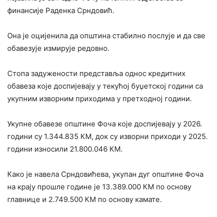
финансије Раденка Срндовић.
Она је оцијенила да општина стабилно послује и да све
обавезује измирује редовно.
Стопа задужености представља однос кредитних
обавеза које доспијевају у текућој буџетској години са
укупним изворним приходима у претходној години.
Укупне обавезе општине Фоча које доспијевају у 2026.
години су 1.344.835 КМ, док су изворни приходи у 2025.
години износили 21.800.046 КМ.
Како је навела Срндовићева, укупан дуг општине Фоча
на крају прошле године је 13.389.000 КМ по основу
главнице и 2.749.500 КМ по основу камате.