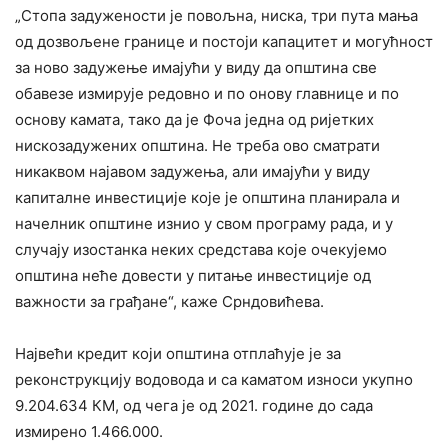
„Стопа задужености је повољна, ниска, три пута мања
од дозвољене границе и постоји капацитет и могућност
за ново задужење имајући у виду да општина све
обавезе измирује редовно и по онову главнице и по
основу камата, тако да је Фоча једна од ријетких
нискозадужених општина. Не треба ово сматрати
никаквом најавом задужења, али имајући у виду
капиталне инвестиције које је општина планирала и
начелник општине изнио у свом програму рада, и у
случају изостанка неких средстава које очекујемо
општина неће довести у питање инвестиције од
важности за грађане“, каже Срндовићева.
Највећи кредит који општина отплаћује је за
реконструкцију водовода и са каматом износи укупно
9.204.634 КМ, од чега је од 2021. године до сада
измирено 1.466.000.