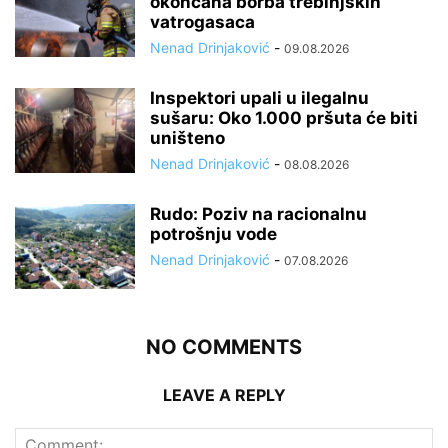
okončana borba trebinjskih
vatrogasaca
Nenad Drinjaković
-
09.08.2026
Inspektori upali u ilegalnu
sušaru: Oko 1.000 pršuta će biti
uništeno
Nenad Drinjaković
-
08.08.2026
Rudo: Poziv na racionalnu
potrošnju vode
Nenad Drinjaković
-
07.08.2026
NO COMMENTS
LEAVE A REPLY