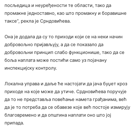
посљедица и неуређености те области, тако да
промакне једноставно, као што промакну и боравишне
таксе“, рекла је Срндовићева.
Она је додала да су то приходи који се на неки начин
добровољно пријављују, а да се показало да
добровољни принцип слабо функционише, тако да се
боља наплата може постићи само уз појачану
инспекцијску контролу.
Локална управа и даље ће настојати да јача буџет кроз
приходе на које може да утиче. Срдновићева поручује
да то не представља повећање намета грађанима, већ
да је то потреба да се обавезе које већ постоје измирују
благовремено и да општина наплати оно што јој
припада.