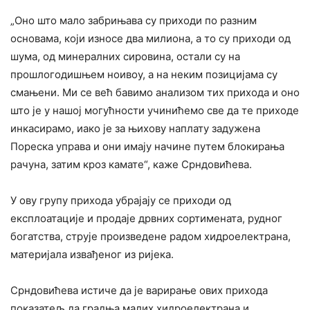
„Оно што мало забрињава су приходи по разним
основама, који износе два милиона, а то су приходи од
шума, од минералних сировина, остали су на
прошлогодишњем ноивоу, а на неким позицијама су
смањени. Ми се већ бавимо анализом тих прихода и оно
што је у нашој могућности учинићемо све да те приходе
инкасирамо, иако је за њихову наплату задужена
Пореска управа и они имају начине путем блокирања
рачуна, затим кроз камате“, каже Срндовићева.
У ову групу прихода убрајају се приходи од
експлоатације и продаје дрвних сортимената, рудног
богатства, струје произведене радом хидроелектрана,
материјала извађеног из ријека.
Срндовићева истиче да је варирање ових прихода
показатељ да градња малих хидроелектрана и