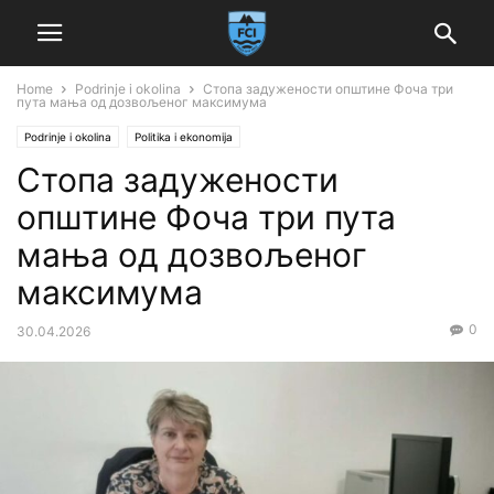
Home
Podrinje i okolina
Стопа задужености општине Фоча три
пута мања од дозвољеног максимума
Podrinje i okolina
Politika i ekonomija
Стопа задужености
општине Фоча три пута
мања од дозвољеног
максимума
0
30.04.2026