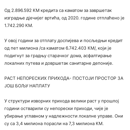
Од 2.896.592 КМ кредита са каматом за завршетак
изградње дјечијег вртића, од 2020. године отплаћено је
1.742.290 КМ.
У овој години за отплату доспијева и посљедњи кредит
од пет милиона /са каматом 6.742.403 КМ/, који је
подигнут за градњу старачког дома, асфалтирање
локалних путева и довршетак санитарне депоније.
РАСТ НЕПОРЕСКИХ ПРИХОДА- ПОСТОЈИ ПРОСТОР ЗА
ЈОШ БОЉУ НАПЛАТУ
У структури изворних прихода велики раст у прошлој
години остварили су непорески приходи, чије је
убирање углавном у надлежности локалне управе. Они
су са 3,4 милиона порасли на 7,3 милиона КМ.