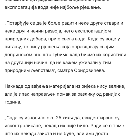
експлоатација вода није најбоље рјешење.
„Потврђује се да је боље радити неке друге ствари и
неке други начин развоја, него експлоатацијом
природних добара, прије свега вода. Када су воде у
питању, то нису рјешења која оправдавају својим
доприносом оно што губимо када бисмо их користили
на другачији начин, да не кажем уживали у тим
природним љепотама“, сматра Срндовићева.
Накнаде од вађења материјала из ријека нису велике,
али је ипак направљен помак за разлику од ранијих
година.
„Сада су износиле око 25 хиљада, евидентиране су,
исконтролисане, некада их није било. Ради се о томе
што их некада заиста и не буде, али има доста