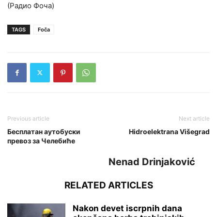
(Радио Фоча)
TAGS
Foča
Previous article
Next article
Бесплатан аутобуски
Hidroelektrana Višegrad
превоз за Челебиће
Nenad Drinjaković
RELATED ARTICLES
Nakon devet iscrpnih dana