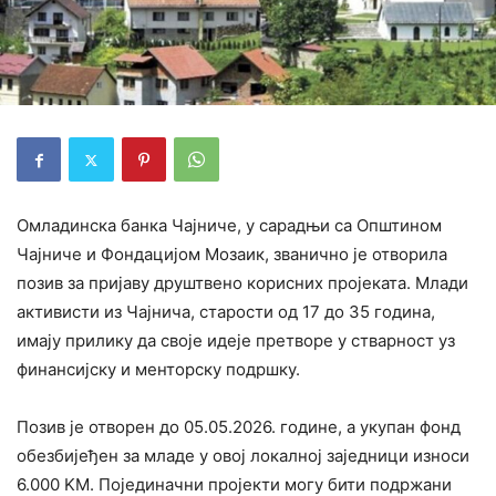
Омладинска банка Чајниче, у сарадњи са Општином
Чајниче и Фондацијом Мозаик, званично је отворила
позив за пријаву друштвено корисних пројеката. Млади
активисти из Чајнича, старости од 17 до 35 година,
имају прилику да своје идеје претворе у стварност уз
финансијску и менторску подршку.
Позив је отворен до 05.05.2026. године, а укупан фонд
обезбијеђен за младе у овој локалној заједници износи
6.000 KМ. Појединачни пројекти могу бити подржани