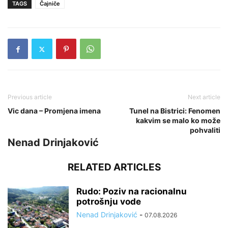
TAGS
Čajniče
Previous article
Next article
Vic dana – Promjena imena
Tunel na Bistrici: Fenomen
kakvim se malo ko može
pohvaliti
Nenad Drinjaković
RELATED ARTICLES
Rudo: Poziv na racionalnu
potrošnju vode
Nenad Drinjaković
-
07.08.2026