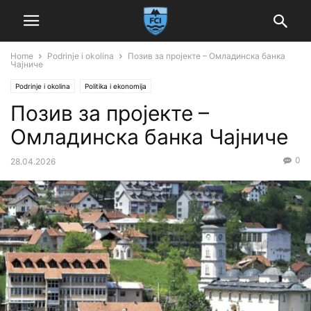
Home
Podrinje i okolina
Позив за пројекте – Омладинска банка
Чајниче
Podrinje i okolina
Politika i ekonomija
Позив за пројекте –
Омладинска банка Чајниче
0
28.04.2026