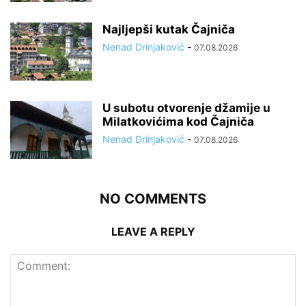
Najljepši kutak Čajniča
Nenad Drinjaković
-
07.08.2026
U subotu otvorenje džamije u
Milatkovićima kod Čajniča
Nenad Drinjaković
-
07.08.2026
NO COMMENTS
LEAVE A REPLY