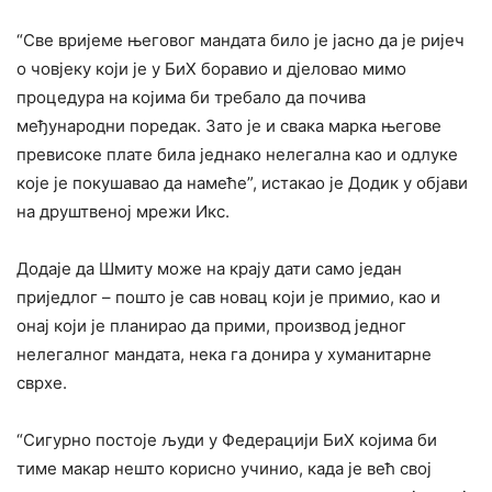
“Све вријеме његовог мандата било је јасно да је ријеч
о човјеку који је у БиХ боравио и дјеловао мимо
процедура на којима би требало да почива
међународни поредак. Зато је и свака марка његове
превисоке плате била једнако нелегална као и одлуке
које је покушавао да намеће”, истакао је Додик у објави
на друштвеној мрежи Икс.
Додаје да Шмиту може на крају дати само један
приједлог – пошто је сав новац који је примио, као и
онај који је планирао да прими, производ једног
нелегалног мандата, нека га донира у хуманитарне
сврхе.
“Сигурно постоје људи у Федерацији БиХ којима би
тиме макар нешто корисно учинио, када је већ свој