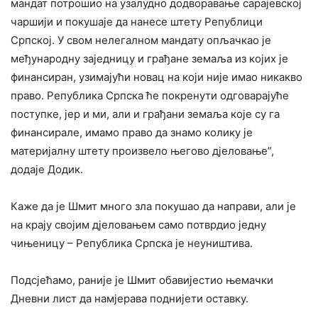
мандат потрошио на узалудно додворавање сарајевској
чаршији и покушаје да нанесе штету Републици
Српској. У свом нелегалном мандату опљачкао је
међународну заједницу и грађане земаља из којих је
финансиран, узимајући новац на који није имао никакво
право. Република Српска ће покренути одговарајуће
поступке, јер и ми, али и грађани земаља које су га
финансирале, имамо право да знамо колику је
материјалну штету произвело његово дјеловање”,
додаје Додик.
Каже да је Шмит много зла покушао да направи, али је
на крају својим дјеловањем само потврдио једну
чињеницу – Република Српска је неуништива.
Подсјећамо, раније је Шмит обавијестио њемачки
Дневни лист да намјерава поднијети оставку.