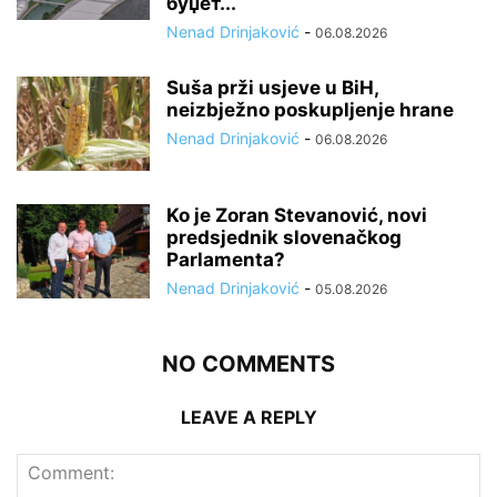
буџет...
Nenad Drinjaković
-
06.08.2026
Suša prži usjeve u BiH,
neizbježno poskupljenje hrane
Nenad Drinjaković
-
06.08.2026
Ko je Zoran Stevanović, novi
predsjednik slovenačkog
Parlamenta?
Nenad Drinjaković
-
05.08.2026
NO COMMENTS
LEAVE A REPLY