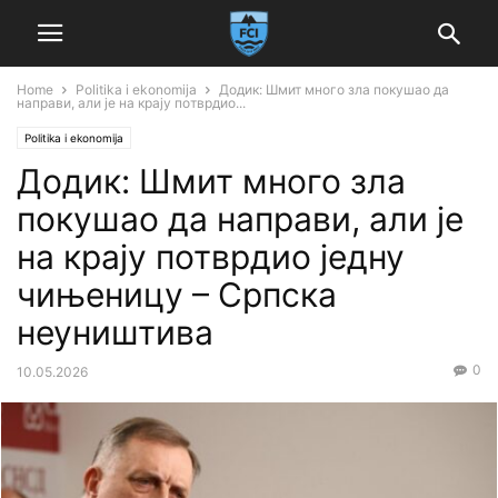
Home
Politika i ekonomija
Додик: Шмит много зла покушао да
направи, али је на крају потврдио...
Politika i ekonomija
Додик: Шмит много зла
покушао да направи, али је
на крају потврдио једну
чињеницу – Српска
неуништива
0
10.05.2026