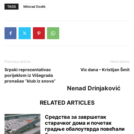
TAGS
Milorad Dodik
Previous article
Next article
Srpski reprezentativac
Vic dana – Kristijan Šmit
porijeklom iz Višegrada
pronašao “klub iz snova”
Nenad Drinjaković
RELATED ARTICLES
Средства за завршетак
старачког дома и почетак
градње обалоутврда повећали