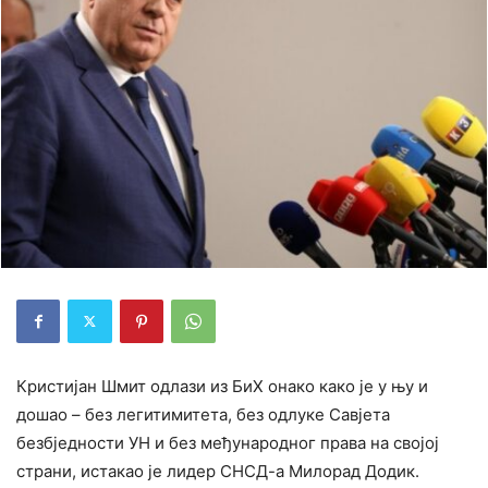
Кристијан Шмит одлази из БиХ онако како је у њу и
дошао – без легитимитета, без одлуке Савјета
безбједности УН и без међународног права на својој
страни, истакао је лидер СНСД-а Милорад Додик.