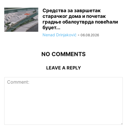
Средства за завршетак
старачког дома и почетак
градње обалоутврда повећали
буџет...
Nenad Drinjaković
-
06.08.2026
NO COMMENTS
LEAVE A REPLY