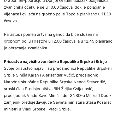
U Spomen-području u Donjoj Gradini dolazak posjetilaca i
zvaničnika očekuje se u 10.00 časova, dok je polaganje
vijenaca i cvijeća na grobno polje Topole planirano u 11.30
časova.
Parastos i pomen žrtvama genocida biće služen na
grobnom polju Hrastovi u 12.00 časova, a u 12.45 planirano
je obraćanje zvaničnika.
Prisustvo najviših zvaničnika Republike Srpske i Srbije
Svoje prisustvo najavili su predsjednici Republike Srpske i
Srbije Siniša Karan i Aleksandar Vučić, predsjednik
Narodne skupštine Republike Srpske Nenad Stevandić,
srpski član Predsjedništva BiH Željka Cvijanović,
predsjednik Vlade Savo Minić, lider SNSD-a Milorad Dodik,
zamjenik predsjedavajuće Savjeta ministara Staša Košarac,
ministri u Vladi Srpske i Vladi Srbije.