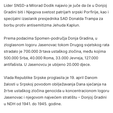
Lider SNSD-a Milorad Dodik najavio je juče da će u Donjoj
Gradini biti i Njegova svetost patrijarh srpski Porfirije, kao i
specijalni izaslanik presjednika SAD Donalda Trampa za
borbu protiv antisemitizma Jehuda Kaplun.
Prema podacima Spomen-područja Donja Gradina, u
zloglasnom logoru Jasenovac tokom Drugog svjetskog rata
stradalo je 700.000 žrtava ustaškog zločina, među kojima
500.000 Srba, 40.000 Roma, 33.000 Jevreja, 127.000
antifašista. U Jasenovcu je ubijeno 20.000 djece.
Vlada Republike Srpske proglasila je 19. april Danom
žalosti u Srpskoj povodom obilježavanja Dana sjećanja na
žrtve ustaškog zločina genocida u koncentracionom logoru
Jasenovac i njegovom najvećem stratištu – Donjoj Gradini
u NDH od 1941. do 1945. godine.