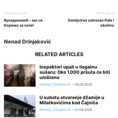
Previous article
Next article
Вукадиновић – ми се
Zemljotres zatresao Pale i
боримо за села!
okolinu
Nenad Drinjaković
RELATED ARTICLES
Inspektori upali u ilegalnu
sušaru: Oko 1.000 pršuta će biti
uništeno
Nenad Drinjaković
-
08.08.2026
U subotu otvorenje džamije u
Milatkovićima kod Čajniča
Nenad Drinjaković
-
07.08.2026