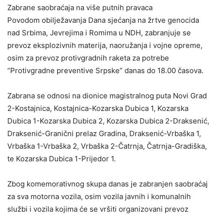
Zabrane saobraćaja na više putnih pravaca
Povodom obilježavanja Dana sjećanja na žrtve genocida
nad Srbima, Jevrejima i Romima u NDH, zabranjuje se
prevoz eksplozivnih materija, naoružanja i vojne opreme,
osim za prevoz protivgradnih raketa za potrebe
“Protivgradne preventive Srpske” danas do 18.00 časova.
Zabrana se odnosi na dionice magistralnog puta Novi Grad
2-Kostajnica, Kostajnica-Kozarska Dubica 1, Kozarska
Dubica 1-Kozarska Dubica 2, Kozarska Dubica 2-Draksenić,
Draksenić-Granični prelaz Gradina, Draksenić-Vrbaška 1,
Vrbaška 1-Vrbaška 2, Vrbaška 2-Čatrnja, Čatrnja-Gradiška,
te Kozarska Dubica 1-Prijedor 1.
Zbog komemorativnog skupa danas je zabranjen saobraćaj
za sva motorna vozila, osim vozila javnih i komunalnih
službi i vozila kojima će se vršiti organizovani prevoz