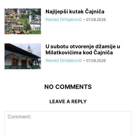
Najljepši kutak Čajniča
Nenad Drinjaković
-
07.08.2026
U subotu otvorenje džamije u
Milatkovićima kod Čajniča
Nenad Drinjaković
-
07.08.2026
NO COMMENTS
LEAVE A REPLY