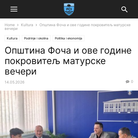
Home
Kultura
Општина Фоча и ове године покровитељ матурске
вечери
Kultura
Podrinje i okolina
Politika i ekonomija
Општина Фоча и ове године
покровитељ матурске
вечери
0
14.05.2026