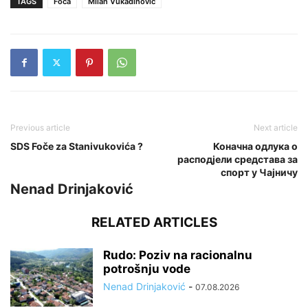
TAGS
Foča
Milan Vukadinović
Previous article
Next article
SDS Foče za Stanivukovića ?
Коначна одлука о
расподјели средстава за
спорт у Чајничу
Nenad Drinjaković
RELATED ARTICLES
Rudo: Poziv na racionalnu
potrošnju vode
Nenad Drinjaković
-
07.08.2026