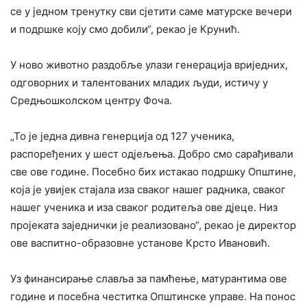
се у једном тренутку сви сјетити саме матурске вечери
и подршке коју смо добили“, рекао је Крунић.
У ново животно раздобље улази генерација вриједних,
одговорних и талентованих младих људи, истичу у
Средњошколском центру Фоча.
„То је једна дивна генерција од 127 ученика,
распоређених у шест одјељења. Добро смо сарађивали
све ове године. Посебно бих истакао подршку Општине,
која је увијек стајала иза сваког нашег радника, сваког
нашег ученика и иза сваког родитеља ове дјеце. Низ
пројеката заједнички је реализовано“, рекао је директор
ове васпитно-образовне установе Крсто Ивановић.
Уз финансирање славља за памћење, матурантима ове
године и посебна честитка Општинске управе. На понос