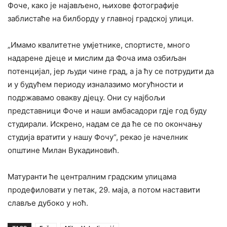
Фоче, како је најављено, њихове фотографије
заблистаће на билборду у главној градској улици.
„Имамо квалитетне умјетнике, спортисте, много
надарене дјеце и мислим да Фоча има озбиљан
потенцијал, јер људи чине град, а ја ћу се потрудити да
и у будућем периоду изналазимо могућности и
подржавамо овакву дјецу. Они су најбољи
представници Фоче и наши амбасадори гдје год буду
студирали. Искрено, надам се да ће се по окончању
студија вратити у нашу Фочу“, рекао је начелник
општине Милан Вукадиновић.
Матуранти ће централним градским улицама
продефиловати у петак, 29. маја, а потом наставити
славље дубоко у ноћ.