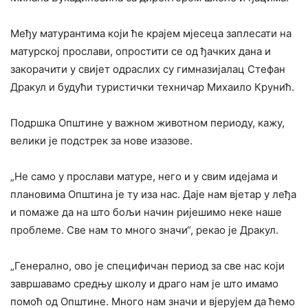
Међу матурантима који ће крајем мјесеца заплесати на
матурској прослави, опростити се од ђачких дана и
закорачити у свијет одраслих су гимназијалац Стефан
Дракул и будући туристички техничар Михаило Крунић.
Подршка Општине у важном животном периоду, кажу,
велики је подстрек за нове изазове.
„Не само у прослави матуре, него и у свим идејама и
плановима Општина је ту иза нас. Даје нам вјетар у леђа
и помаже да на што бољи начин ријешимо неке наше
проблеме. Све нам то много значи“, рекао је Дракул.
„Генерално, ово је специфичан период за све нас који
завршавамо средњу школу и драго нам је што имамо
помоћ од Општине. Много нам значи и вјерујем да ћемо