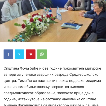
Општина Фоча биће и ове године покровитељ матурске
вечери за ученике завршних разреда Средњошколског
центра. Тиме ће се наставити пракса подршке младима
и свечаном обиљежавању завршетка њиховог
средњошколског образовања, започета прије двије
године, истакнуто је на састанку начелника општине
Милана Вукадиновића са директором школе и ђацима.