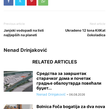
Previous article
Next article
Janjski vodopadi na listi
Ukradeno 12 tona KitKat
najljepših na planeti
čokoladica
Nenad Drinjaković
RELATED ARTICLES
Средства за завршетак
старачког дома и почетак
градње обалоутврда повећали
буџет...
Nenad Drinjaković
-
06.08.2026
Bolnica Foča bogatija za dva nova