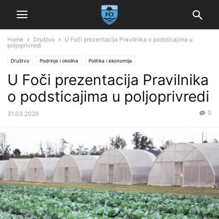
Home
Društvo
U Foči prezentacija Pravilnika o podsticajima u
poljoprivredi
Društvo
Podrinje i okolina
Politika i ekonomija
U Foči prezentacija Pravilnika
o podsticajima u poljoprivredi
0
31.03.2026