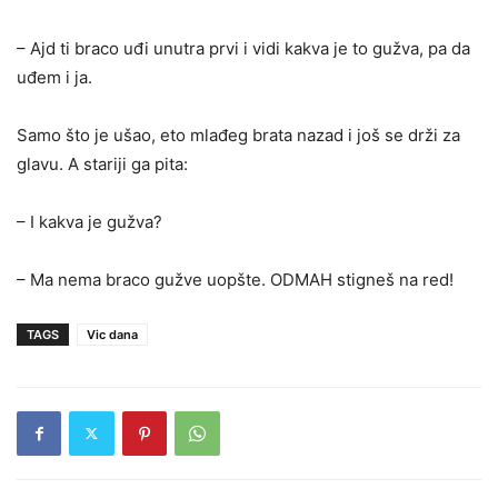
– Ajd ti braco uđi unutra prvi i vidi kakva je to gužva, pa da
uđem i ja.
Samo što je ušao, eto mlađeg brata nazad i još se drži za
glavu. A stariji ga pita:
– I kakva je gužva?
– Ma nema braco gužve uopšte. ODMAH stigneš na red!
TAGS
Vic dana