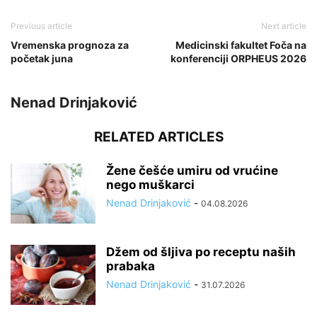
Previous article
Next article
Vremenska prognoza za
Medicinski fakultet Foča na
početak juna
konferenciji ORPHEUS 2026
Nenad Drinjaković
RELATED ARTICLES
Žene češće umiru od vrućine
nego muškarci
Nenad Drinjaković
-
04.08.2026
Džem od šljiva po receptu naših
prabaka
Nenad Drinjaković
-
31.07.2026