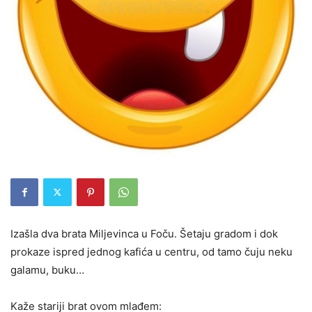
Izašla dva brata Miljevinca u Foču. Šetaju gradom i dok
prokaze ispred jednog kafića u centru, od tamo čuju neku
galamu, buku…
Kaže stariji brat ovom mlađem: