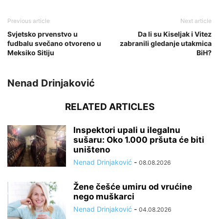
Previous article
Next article
Svjetsko prvenstvo u
Da li su Kiseljak i Vitez
fudbalu svečano otvoreno u
zabranili gledanje utakmica
Meksiko Sitiju
BiH?
Nenad Drinjaković
RELATED ARTICLES
Inspektori upali u ilegalnu
sušaru: Oko 1.000 pršuta će biti
uništeno
Nenad Drinjaković
-
08.08.2026
Žene češće umiru od vrućine
nego muškarci
Nenad Drinjaković
-
04.08.2026