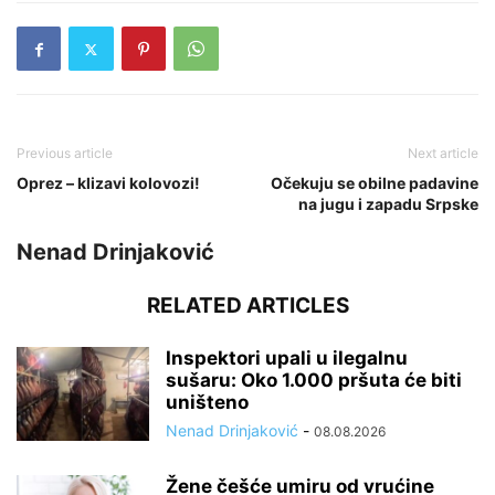
Previous article
Next article
Oprez – klizavi kolovozi!
Očekuju se obilne padavine
na jugu i zapadu Srpske
Nenad Drinjaković
RELATED ARTICLES
Inspektori upali u ilegalnu
sušaru: Oko 1.000 pršuta će biti
uništeno
Nenad Drinjaković
-
08.08.2026
Žene češće umiru od vrućine