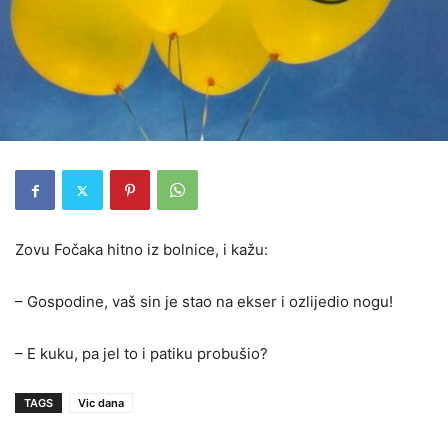
Zovu Fočaka hitno iz bolnice, i kažu:
– Gospodine, vaš sin je stao na ekser i ozlijedio nogu!
– E kuku, pa jel to i patiku probušio?
TAGS
Vic dana