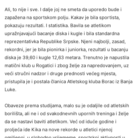
Ali, to nije i sve. I dalje joj ne smeta da uporedo bude i
zapažena na sportskom polju. Kakav je bila sportista,
pokazuju rezultati. I statistika. Bavila se atletikom
upražnjavajući bacanje diska i kugle i bila standardna
reprezentativka Republike Srpske. Njeni najbolji, zasad,
rekordni, jer je bila pionirka i juniorka, rezultati u bacanju
diska je 39,60 i kugle 12,63 metara. Trenutno je napustila
matični klub u Rogatici i zbog želje za napredovanjem, uz
veći stručni nadzor i druge prednosti većeg mjesta,
pristupila je i postala članica Atletskog kluba Borac iz Banja
Luke.
Obaveze prema studijama, malo su je odaljile od atletskih
borilišta, ali ne i od svakodnevnih upornih treninga i želje
da se nastavi baviti atletikom. Već od iduće godine i
proljeća ide Kika na nove rekorde u atletici njenoj
omiljenoj, u slobodno vrijememe, sportskoj aktivnosti u