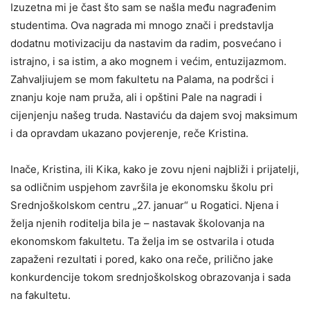
Izuzetna mi je čast što sam se našla među nagrađenim
studentima. Ova nagrada mi mnogo znači i predstavlja
dodatnu motivizaciju da nastavim da radim, posvećano i
istrajno, i sa istim, a ako mognem i većim, entuzijazmom.
Zahvaljiujem se mom fakultetu na Palama, na podršci i
znanju koje nam pruža, ali i opštini Pale na nagradi i
cijenjenju našeg truda. Nastaviću da dajem svoj maksimum
i da opravdam ukazano povjerenje, reče Kristina.
Inače, Kristina, ili Kika, kako je zovu njeni najbliži i prijatelji,
sa odličnim uspjehom završila je ekonomsku školu pri
Srednjoškolskom centru „27. januar“ u Rogatici. Njena i
želja njenih roditelja bila je – nastavak školovanja na
ekonomskom fakultetu. Ta želja im se ostvarila i otuda
zapaženi rezultati i pored, kako ona reče, prilično jake
konkurdencije tokom srednjoškolskog obrazovanja i sada
na fakultetu.