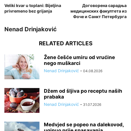
Veliki kvar u toplani: Bijeljina
Договорена сарадња
privremeno bez grijanja
медицинских факултета из
Фоче и Санкт Петербурга
Nenad Drinjaković
RELATED ARTICLES
Žene češće umiru od vrućine
nego muškarci
Nenad Drinjaković
-
04.08.2026
Džem od šljiva po receptu naših
prabaka
Nenad Drinjaković
-
31.07.2026
Medvjed se popeo na dalekovod,
uginuo prije spasavanja