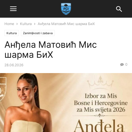
Home
Kultura
Анђела Матовић Мис шарма БиХ
Kultura
Zanimljivosti i zabava
Анђела Матовић Мис
шарма БиХ
0
28.06.2026