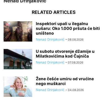
Nenad Drinjaković
RELATED ARTICLES
Inspektori upali u ilegalnu
sušaru: Oko 1.000 pršuta će biti
uništeno
Nenad Drinjaković
-
08.08.2026
U subotu otvorenje džamije u
Milatkovićima kod Čajniča
Nenad Drinjaković
-
07.08.2026
Žene češće umiru od vrućine
nego muškarci
Nenad Drinjaković
-
04.08.2026