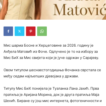
Мис шарма Босне и Херцеговине за 2026. годину је
Анђела Матовић из Фоче. Одлучено је то на избору за
Мис БиХ за Мис свијета који је јуче одржан у Сарајеву.
Овом титулом шеснаестогодишња Фочанка сврстала се
међу седам најљепших дјевојака у држави.
Титулу Мис БиХ понијела је Тузланка Лана Јахић. Прва
пратиља је Аријана Морина, док је друга пратиља Маја
Шехић. Биране су још мис интернета, фотогеничности и