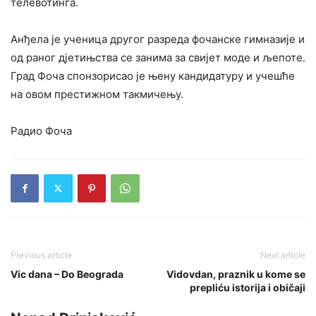
телевотинга.
Анђела је ученица другог разреда фочанске гимназије и
од раног дјетињства се занима за свијет моде и љепоте.
Град Фоча спонзорисао је њену кандидатуру и учешће
на овом престижном такмичењу.
Радио Фоча
Previous article
Next article
Vic dana – Do Beograda
Vidovdan, praznik u kome se
prepliću istorija i običaji