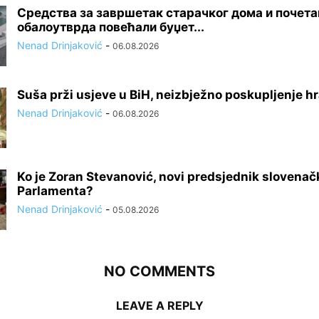
Средства за завршетак старачког дома и почет
обалоутврда повећали буџет...
Nenad Drinjaković
-
06.08.2026
Suša prži usjeve u BiH, neizbježno poskupljenje h
Nenad Drinjaković
-
06.08.2026
Ko je Zoran Stevanović, novi predsjednik slovena
Parlamenta?
Nenad Drinjaković
-
05.08.2026
NO COMMENTS
LEAVE A REPLY