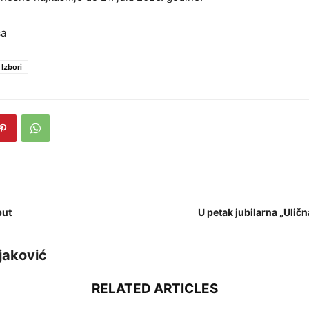
ča
Izbori
put
U petak jubilarna „Uličn
jaković
RELATED ARTICLES