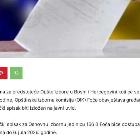
ma za predstojeće Opšte izbore u Bosni i Hercegovini koji će se 
odine, Opštinska izborna komisija (OIK) Foča obavještava građa
ki spisak biti izložen na javni uvid.
čki spisak za Osnovnu izbornu jedinicu 166 B Foča biće dostupa
na do 6. jula 2026. godine.