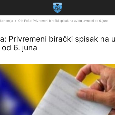
 ekonomija
OIK Foča: Privremeni birački spisak na uvidu javnosti od 6. juna
a: Privremeni birački spisak na 
 od 6. juna