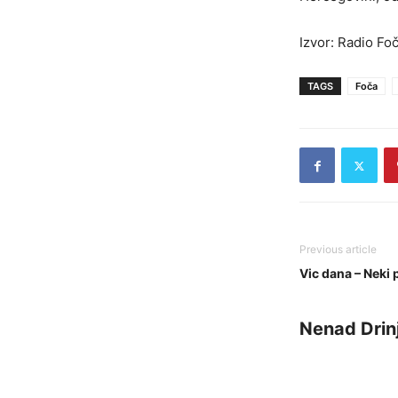
Izvor: Radio Fo
TAGS
Foča
Previous article
Vic dana – Neki 
Nenad Drin