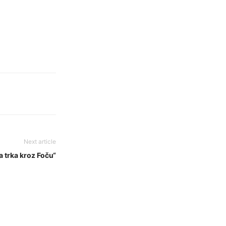
Next article
a trka kroz Foču“