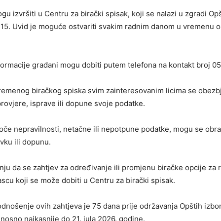
gu izvršiti u Centru za birački spisak, koji se nalazi u zgradi Op
j 15. Uvid je moguće ostvariti svakim radnim danom u vremenu o
ormacije građani mogu dobiti putem telefona na kontakt broj 05
vremenog biračkog spiska svim zainteresovanim licima se obezb
ovjere, isprave ili dopune svoje podatke.
uoče nepravilnosti, netačne ili nepotpune podatke, mogu se obra
vku ili dopunu.
nju da se zahtjev za određivanje ili promjenu biračke opcije za r
scu koji se može dobiti u Centru za birački spisak.
podnošenje ovih zahtjeva je 75 dana prije održavanja Opštih izbor
nosno najkasnije do 21. jula 2026. godine.