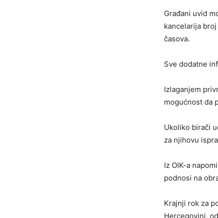
​Građani uvid mo
kancelarija bro
časova.
Sve dodatne inf
​Izlaganjem pri
mogućnost da pr
Ukoliko birači 
za njihovu ispra
Iz OIK-a napomi
podnosi na obra
Krajnji rok za 
Hercegovini, od