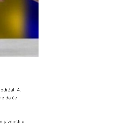
održati 4.
ne da će
n javnosti u