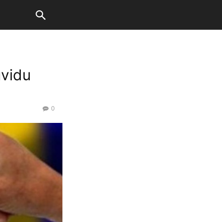
uvidu
0