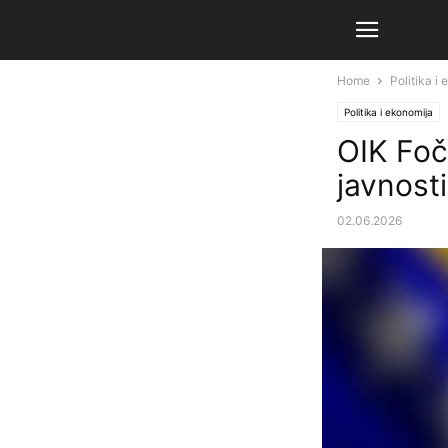
Home
Politika i
Politika i ekonomija
OIK Foč
javnosti
02.06.2026