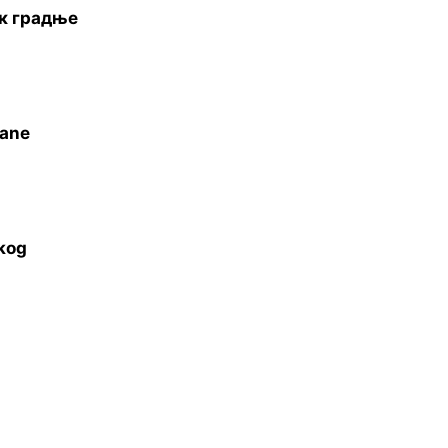
ак градње
rane
čkog