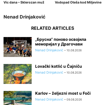
Vic dana – Sklerozan muž
Vodopad Oteša kod Miljevine
Nenad Drinjaković
RELATED ARTICLES
„Брусна“ поново освојила
меморијал у Драгочави
Nenad Drinjaković
-
10.08.2026
Lovački kotlić u Čajniču
Nenad Drinjaković
-
10.08.2026
Karlov – željezni most u Foči
Nenad Drinjaković
-
09.08.2026