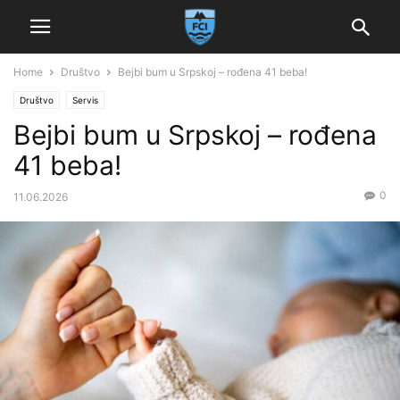
Home
Društvo
Bejbi bum u Srpskoj – rođena 41 beba!
Društvo
Servis
Bejbi bum u Srpskoj – rođena
41 beba!
0
11.06.2026