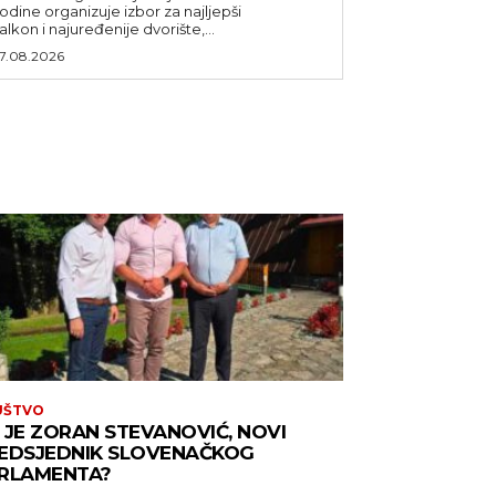
odine organizuje izbor za najljepši
alkon i najuređenije dvorište,...
7.08.2026
UŠTVO
 JE ZORAN STEVANOVIĆ, NOVI
EDSJEDNIK SLOVENAČKOG
RLAMENTA?