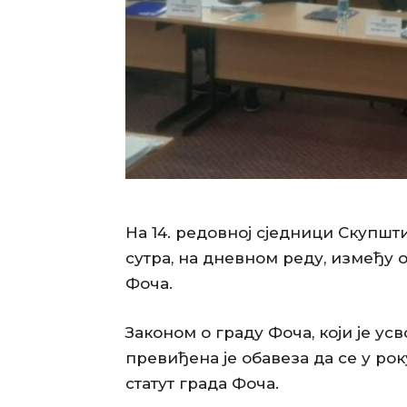
На 14. редовној сједници Скупшти
сутра, на дневном реду, између о
Фоча.
Законом о граду Фоча, који је усвој
превиђена је обавеза да се у ро
статут града Фоча.