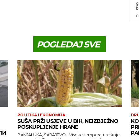
g
b
0
POGLEDAJ SVE
POLITIKA I EKONOMIJA
DR
SUŠA PRŽI USJEVE U BIH, NEIZBJEŽNO
KO
POSKUPLJENJE HRANE
PR
ЛИ
PA
BANJALUKA, SARAJEVO - Visoke temperature koje