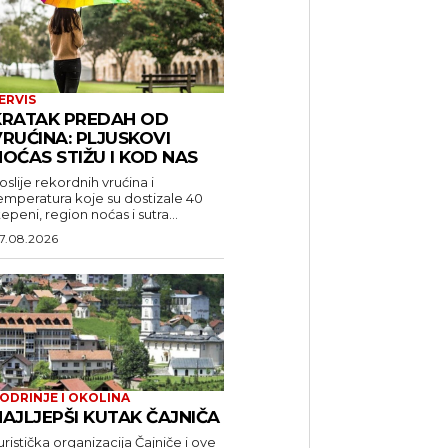
ERVIS
KRATAK PREDAH OD
RUĆINA: PLJUSKOVI
OĆAS STIŽU I KOD NAS
oslije rekordnih vrućina i
emperatura koje su dostizale 40
tepeni, region noćas i sutra...
7.08.2026
ODRINJE I OKOLINA
AJLJEPŠI KUTAK ČAJNIČA
uristička organizacija Čajniče i ove