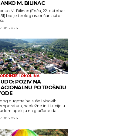
ANKO M. BILINAC
anko M. Bilinac (Foča, 22. oktobar
951) bio je teolog i istoričar, autor
še...
7.08.2026
ODRINJE I OKOLINA
RUDO: POZIV NA
RACIONALNU POTROŠNJU
VODE
bog dugotrajne suše i visokih
emperatura, nadležne institucije u
udom apeluju na građane da...
7.08.2026