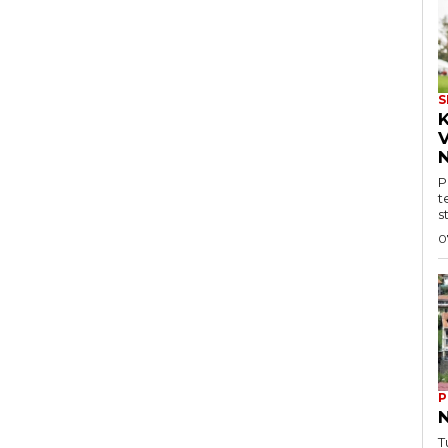
S
V
N
P
t
s
0
P
N
T