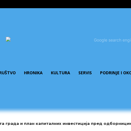
RUŠTVO
HRONIKA
KULTURA
SERVIS
PODRINJE I OK
та града и план капиталних инвестиција пред одборници