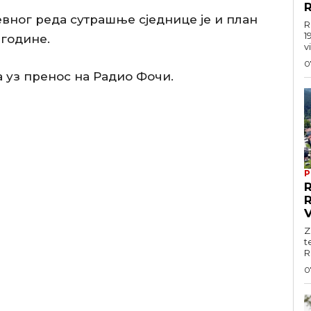
R
вног реда сутрашње сједнице је и план
R
1
 године.
vi
0
а уз пренос на Радио Фочи.
P
Z
t
R
0