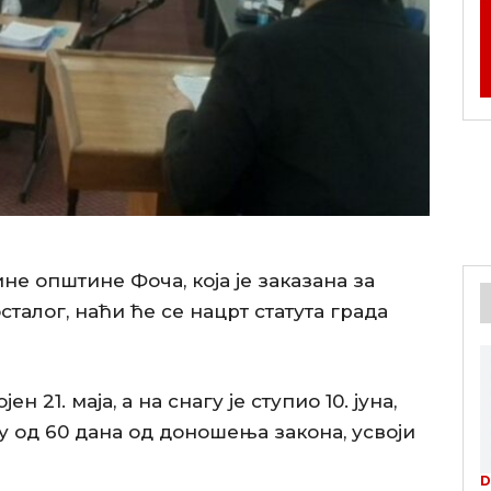
не општине Фоча, која је заказана за
сталог, наћи ће се нацрт статута града
ен 21. маја, а на снагу је ступио 10. јуна,
ку од 60 дана од доношења закона, усвоји
D