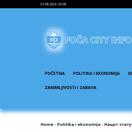
07.08.2026. 03:08
POČETNA
POLITIKA I EKONOMIJA
D
ZANIMLJIVOSTI I ZABAVA
Home
Politika i ekonomija
Нацрт стату