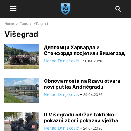
Home
Tags
Višegrad
Višegrad
Дипломци Харварда и
Стенфорда посјетили Вишеград
Nenad Drinjaković
-
26.04.2026
Obnova mosta na Rzavu otvara
novi put ka Andrićgradu
Nenad Drinjaković
-
24.04.2026
U Višegradu održan taktičko-
pokazni zbor i pokazna vježba
Nenad Drinjaković
-
24.04.2026