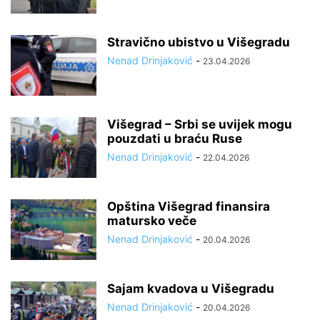
Stravično ubistvo u Višegradu
Nenad Drinjaković
-
23.04.2026
Višegrad – Srbi se uvijek mogu
pouzdati u braću Ruse
Nenad Drinjaković
-
22.04.2026
Opština Višegrad finansira
matursko veče
Nenad Drinjaković
-
20.04.2026
Sajam kvadova u Višegradu
Nenad Drinjaković
-
20.04.2026