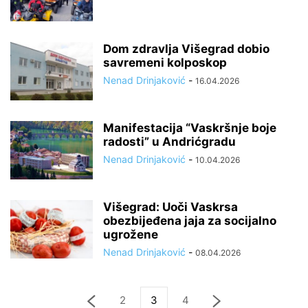
Dom zdravlja Višegrad dobio
savremeni kolposkop
Nenad Drinjaković
-
16.04.2026
Manifestacija “Vaskršnje boje
radosti” u Andrićgradu
Nenad Drinjaković
-
10.04.2026
Višegrad: Uoči Vaskrsa
obezbijeđena jaja za socijalno
ugrožene
Nenad Drinjaković
-
08.04.2026
2
3
4