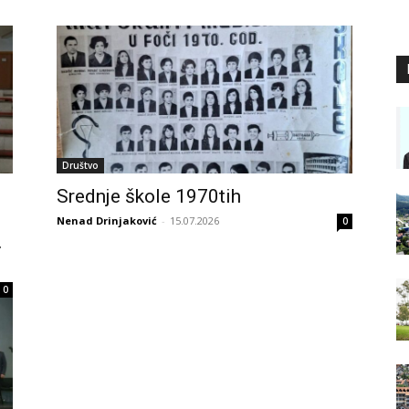
Društvo
Srednje škole 1970tih
Nenad Drinjaković
-
15.07.2026
0
.
0