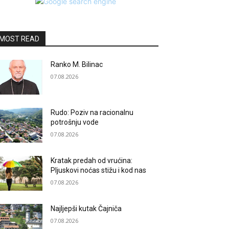
MOST READ
Ranko M. Bilinac
07.08.2026
Rudo: Poziv na racionalnu
potrošnju vode
07.08.2026
Kratak predah od vrućina:
Pljuskovi noćas stižu i kod nas
07.08.2026
Najljepši kutak Čajniča
07.08.2026