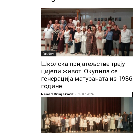
Društvo
Школска пријатељства трају
цијели живот: Окупила се
генерација матураната из 1986
године
Nenad Drinjaković
-
18.07.2026