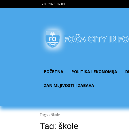
07.08.2026. 02:08
POČETNA
POLITIKA I EKONOMIJA
D
ZANIMLJIVOSTI I ZABAVA
Tags
škole
Tag:
škole