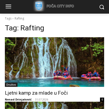
Tags
Rafting
Tag:
Rafting
Društvo
Ljetni kamp za mlade u Foči
Nenad Drinjaković
-
31.07.2026
0