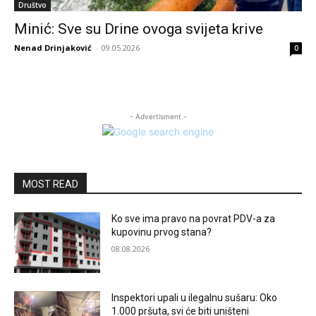
Društvo
​Minić: Sve su Drine ovoga svijeta krive
Nenad Drinjaković
-
09.05.2026
0
- Advertisment -
MOST READ
Ko sve ima pravo na povrat PDV-a za
kupovinu prvog stana?
08.08.2026
Inspektori upali u ilegalnu sušaru: Oko
1.000 pršuta, svi će biti uništeni