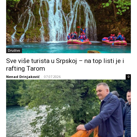
Društvo
Sve više turista u Srpskoj – na top listi je i
rafting Tarom
Nenad Drinjaković
-
07.07.2026
0