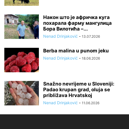
Након што је афричка куга
похарала фарму мангулица
Бора Вилотића –...
Nenad Drinjaković
-
13.07.2026
Berba malina u punom jeku
Nenad Drinjaković
-
18.06.2026
Snažno nevrijeme u Sloveniji:
Padao krupan grad, oluja se
približava Hrvatskoj
Nenad Drinjaković
-
11.06.2026