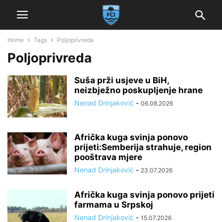
Home
Tags
Poljoprivreda
Poljoprivreda
Suša prži usjeve u BiH,
neizbježno poskupljenje hrane
Nenad Drinjaković
-
06.08.2026
Afrička kuga svinja ponovo
prijeti:Semberija strahuje, region
pooštrava mjere
Nenad Drinjaković
-
23.07.2026
Afrička kuga svinja ponovo prijeti
farmama u Srpskoj
Nenad Drinjaković
-
15.07.2026